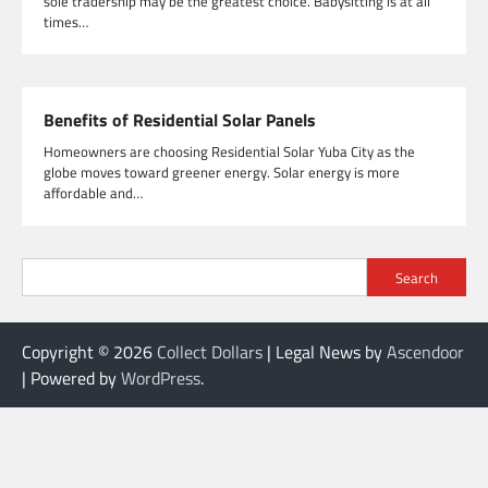
sole tradership may be the greatest choice. Babysitting is at all
times…
Benefits of Residential Solar Panels
Homeowners are choosing Residential Solar Yuba City as the
globe moves toward greener energy. Solar energy is more
affordable and…
Search
Copyright © 2026
Collect Dollars
| Legal News by
Ascendoor
| Powered by
WordPress
.