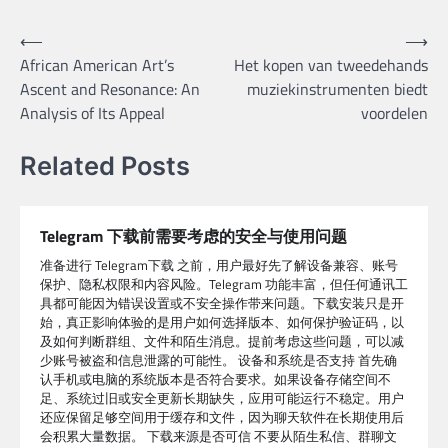
Post
⟵
⟶
African American Art’s
Het kopen van tweedehands
navigation
Ascent and Resonance: An
muziekinstrumenten biedt
Analysis of Its Appeal
voordelen
Related Posts
Telegram 下载前需要考虑的安全与使用问题
准备进行 Telegram下载 之前，用户最好先了解设备兼容、账号
保护、隐私权限和内容风险。Telegram 功能丰富，但任何通讯工
具都可能因为错误设置或不安全操作带来问题。下载安装只是开
始，真正影响体验的是用户如何选择版本、如何保护验证码，以
及如何判断群组、文件和陌生消息。提前考虑这些问题，可以减
少账号被盗和信息泄露的可能性。 设备和系统是否支持 首先确
认手机或电脑的系统版本是否符合要求。如果设备存储空间不
足、系统过旧或安全更新长期缺失，应用可能运行不稳定。用户
还应保留足够空间用于缓存和文件，因为聊天软件在长期使用后
会积累大量数据。 下载来源是否可信 不要从陌生私信、群聊文