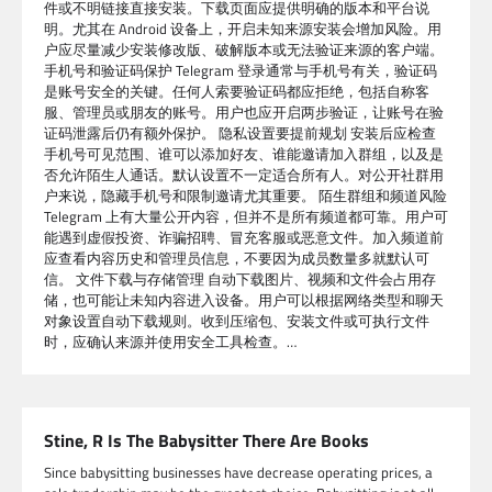
件或不明链接直接安装。下载页面应提供明确的版本和平台说
明。尤其在 Android 设备上，开启未知来源安装会增加风险。用
户应尽量减少安装修改版、破解版本或无法验证来源的客户端。
手机号和验证码保护 Telegram 登录通常与手机号有关，验证码
是账号安全的关键。任何人索要验证码都应拒绝，包括自称客
服、管理员或朋友的账号。用户也应开启两步验证，让账号在验
证码泄露后仍有额外保护。 隐私设置要提前规划 安装后应检查
手机号可见范围、谁可以添加好友、谁能邀请加入群组，以及是
否允许陌生人通话。默认设置不一定适合所有人。对公开社群用
户来说，隐藏手机号和限制邀请尤其重要。 陌生群组和频道风险
Telegram 上有大量公开内容，但并不是所有频道都可靠。用户可
能遇到虚假投资、诈骗招聘、冒充客服或恶意文件。加入频道前
应查看内容历史和管理员信息，不要因为成员数量多就默认可
信。 文件下载与存储管理 自动下载图片、视频和文件会占用存
储，也可能让未知内容进入设备。用户可以根据网络类型和聊天
对象设置自动下载规则。收到压缩包、安装文件或可执行文件
时，应确认来源并使用安全工具检查。…
Stine, R Is The Babysitter There Are Books
Since babysitting businesses have decrease operating prices, a