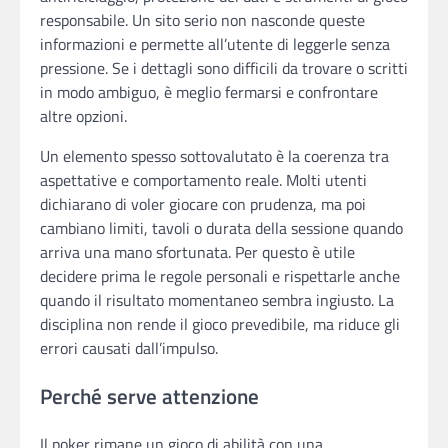
responsabile. Un sito serio non nasconde queste
informazioni e permette all’utente di leggerle senza
pressione. Se i dettagli sono difficili da trovare o scritti
in modo ambiguo, è meglio fermarsi e confrontare
altre opzioni.
Un elemento spesso sottovalutato è la coerenza tra
aspettative e comportamento reale. Molti utenti
dichiarano di voler giocare con prudenza, ma poi
cambiano limiti, tavoli o durata della sessione quando
arriva una mano sfortunata. Per questo è utile
decidere prima le regole personali e rispettarle anche
quando il risultato momentaneo sembra ingiusto. La
disciplina non rende il gioco prevedibile, ma riduce gli
errori causati dall’impulso.
Perché serve attenzione
Il poker rimane un gioco di abilità con una