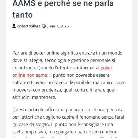
AAMS e perché se ne parla
tanto
collectdollars
June 7, 2026
Parlare di poker online significa entrare in un mondo
dove strategia, tecnologia e gestione personale si
incontrano. Quando l’utente si informa su
poker
online non aams
, il punto non dovrebbe essere
soltanto trovare un tavolo disponibile, ma capire come
muoversi con prudenza, quali controlli fare e quali
abitudini mantenere.
Questo articolo offre una panoramica chiara, pensata
per lettori che vogliono capire il fenomeno senza farsi
guidare da slogan. Il punto non è consigliare una
scelta impulsiva, ma spiegare quali criteri rendono