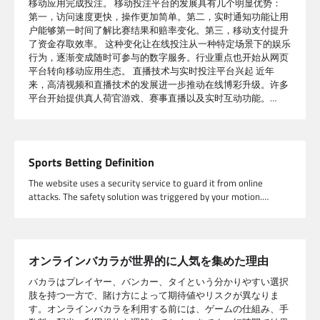
移动应用完成投注。 移动投注平台的发展具有几个明显优势：
第一，访问速度更快，操作更加简单。第二，实时通知功能让用
户能够第一时间了解比赛结果和赔率变化。第三，移动支付提升
了资金存取效率。 这种变化让在线投注从一种特定场景下的娱乐
行为，逐渐变成随时可参与的数字服务。行业重点也开始从网页
平台转向移动应用生态。 直播技术与实时投注平台兴起 近年
来，高清视频和直播技术的发展进一步推动在线博彩升级。许多
平台开始提供真人荷官游戏、赛事直播以及实时互动功能。…
Sports Betting Definition
The website uses a security service to guard it from online
attacks. The safety solution was triggered by your motion.…
オンラインバカラが世界的に人気を集めた理由
バカラはプレイヤー、バンカー、タイという分かりやすい選択
肢を持つ一方で、賭け方によって期待値やリスクが異なりま
す。オンラインバカラを利用する前には、ゲームの仕組み、手