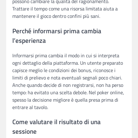
possono cambiare la qualità del ragionamento.
Trattare il tempo come una risorsa limitata aiuta a
mantenere il gioco dentro confini più sani.
Perché informarsi prima cambia
l’esperienza
Informarsi prima cambia il modo in cui si interpreta
ogni dettaglio della piattaforma. Un utente preparato
capisce meglio le condizioni dei bonus, riconosce i
limiti di prelievo e nota eventuali segnali poco chiari.
Anche quando decide di non registrarsi, non ha perso
tempo: ha evitato una scelta debole. Nel poker online,
spesso la decisione migliore è quella presa prima di
entrare al tavolo.
Come valutare il risultato di una
sessione