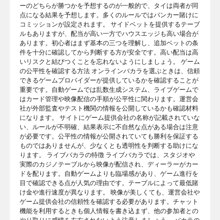
ーのどちらが勝つかを予想するのが一般的で、タイは両者が同
点になる結果を予想します。多くのルールではバンカー賭けに
コミッションが設定されます。 サイドベットを提供するテーブ
ルもありますが、配当が高い一方でハウスエッジも高い場合が
あります。初心者はまず基本の三つを理解し、追加ベットの条
件を十分に確認してから判断する方が安全です。高い配当は高
いリスクと結びつくことを忘れないようにしましょう。 ゲーム
の公平性を確認する方法 オンラインバカラを選ぶときは、信頼
できるゲームプロバイダーが提供しているかを確認することが
重要です。自動ゲームでは乱数生成システム、ライブゲームで
はカード管理や映像配信の手順が公平性に関わります。運営会
社が外部監査やテスト機関の情報を公開しているかも確認材料
になります。 サイトにゲーム提供会社の名称が記載されていな
い、ルールが不明確、結果表示に不自然な点がある場合は注意
が必要です。公平性の情報が公開されていても勝利を保証する
ものではありませんが、少なくとも透明性を判断する助けにな
ります。 ライブバカラの特徴 ライブバカラでは、スタジオや
実際のカジノテーブルから映像が配信され、ディーラーがカー
ドを配ります。自動ゲームよりも臨場感があり、ゲーム進行を
目で確認できる点が人気の理由です。テーブルによって最低賭
け金や進行速度が異なります。 映像が美しくても、運営会社や
ゲーム提供会社の信頼性を確認する必要があります。チャット
機能を利用するときも個人情報を書き込まず、他の参加者との