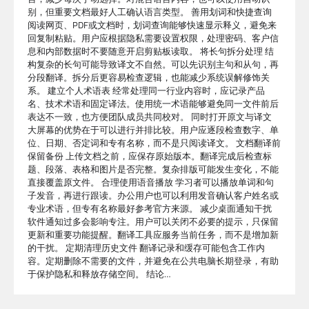
别，但重要文档最好人工确认语言类型。 善用划词和快捷查询
阅读网页、PDF或文档时，划词查询能够快速显示释义，避免来
回复制粘贴。用户应根据隐私需要设置权限，处理密码、客户信
息和内部数据时不要随意开启剪贴板读取。 将长句拆分处理 结
构复杂的长句可能导致译文不自然。可以先识别主句和从句，再
分段翻译。拆分后更容易检查逻辑，也能减少系统误解修饰关
系。 建立个人术语表 经常处理同一行业内容时，应记录产品
名、技术术语和固定译法。使用统一术语能够避免同一文件前后
表达不一致，也方便团队成员共同校对。 同时打开原文与译文
大屏幕的优势在于可以进行并排比较。用户应逐段检查数字、单
位、日期、否定词和专有名称，而不是只阅读译文。 文档翻译前
保留备份 上传文档之前，应保存原始版本。翻译完成后检查标
题、段落、表格和图片是否完整。复杂排版可能发生变化，不能
直接覆盖原文件。 合理使用语音播放 学习者可以播放单词和句
子发音，再进行跟读。办公用户也可以利用发音确认客户姓名或
专业术语，但专有名称最好参考官方来源。 减少桌面通知干扰
软件通知过多会影响专注。用户可以关闭不必要的提示，只保留
更新和重要功能提醒。翻译工具应服务当前任务，而不是增加新
的干扰。 定期清理历史文件 翻译记录和缓存可能包含工作内
容。定期删除不需要的文件，并避免在公共电脑长期登录，有助
于保护隐私和释放存储空间。 结论…