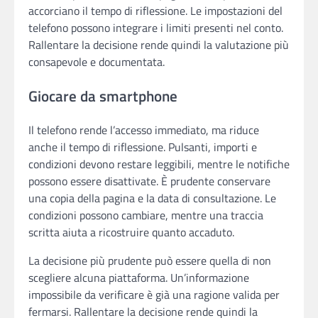
accorciano il tempo di riflessione. Le impostazioni del
telefono possono integrare i limiti presenti nel conto.
Rallentare la decisione rende quindi la valutazione più
consapevole e documentata.
Giocare da smartphone
Il telefono rende l’accesso immediato, ma riduce
anche il tempo di riflessione. Pulsanti, importi e
condizioni devono restare leggibili, mentre le notifiche
possono essere disattivate. È prudente conservare
una copia della pagina e la data di consultazione. Le
condizioni possono cambiare, mentre una traccia
scritta aiuta a ricostruire quanto accaduto.
La decisione più prudente può essere quella di non
scegliere alcuna piattaforma. Un’informazione
impossibile da verificare è già una ragione valida per
fermarsi. Rallentare la decisione rende quindi la