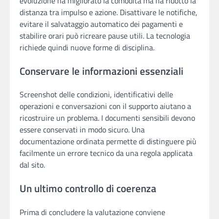
evoluzione ha migliorato la comodità ma ha ridotto la
distanza tra impulso e azione. Disattivare le notifiche,
evitare il salvataggio automatico dei pagamenti e
stabilire orari può ricreare pause utili. La tecnologia
richiede quindi nuove forme di disciplina.
Conservare le informazioni essenziali
Screenshot delle condizioni, identificativi delle
operazioni e conversazioni con il supporto aiutano a
ricostruire un problema. I documenti sensibili devono
essere conservati in modo sicuro. Una
documentazione ordinata permette di distinguere più
facilmente un errore tecnico da una regola applicata
dal sito.
Un ultimo controllo di coerenza
Prima di concludere la valutazione conviene