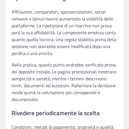
Affiliazioni, comparatori, sponsorizzazioni, social
network e bonus hanno aumentato la visibilità delle
piattaforme. La ripetizione di un marchio non prova
però la sua affidabilità. La componente emotiva conta
quanto quella tecnica. Una regola stabilita prima della
sessione non dovrebbe essere modificata dopo una
perdita o una vincita.
Nella pratica, questo punto andrebbe verificato prima
del deposito iniziale. Le pagine promozionali mostrano
semplicità e varietà, mentre i termini descrivono
limiti, documenti ed eccezioni. Rallentare la decisione
rende quindi la valutazione più consapevole e
documentata.
Rivedere periodicamente la scelta
Condizioni, metodi di pagamento, proprietà e qualità