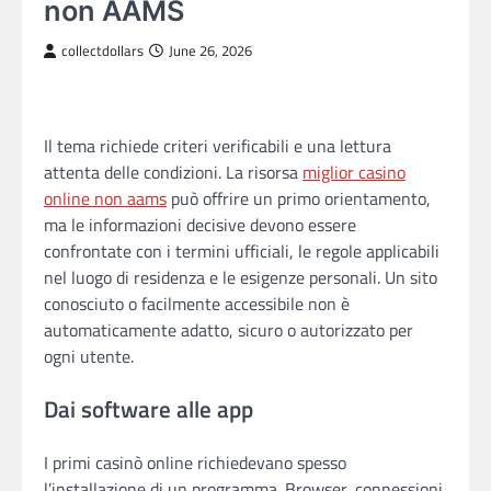
non AAMS
collectdollars
June 26, 2026
Il tema richiede criteri verificabili e una lettura
attenta delle condizioni. La risorsa
miglior casino
online non aams
può offrire un primo orientamento,
ma le informazioni decisive devono essere
confrontate con i termini ufficiali, le regole applicabili
nel luogo di residenza e le esigenze personali. Un sito
conosciuto o facilmente accessibile non è
automaticamente adatto, sicuro o autorizzato per
ogni utente.
Dai software alle app
I primi casinò online richiedevano spesso
l’installazione di un programma. Browser, connessioni