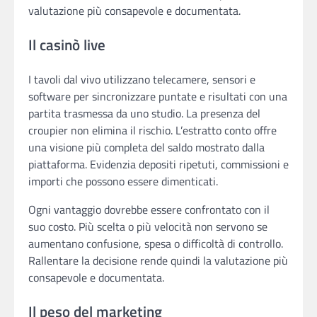
valutazione più consapevole e documentata.
Il casinò live
I tavoli dal vivo utilizzano telecamere, sensori e
software per sincronizzare puntate e risultati con una
partita trasmessa da uno studio. La presenza del
croupier non elimina il rischio. L’estratto conto offre
una visione più completa del saldo mostrato dalla
piattaforma. Evidenzia depositi ripetuti, commissioni e
importi che possono essere dimenticati.
Ogni vantaggio dovrebbe essere confrontato con il
suo costo. Più scelta o più velocità non servono se
aumentano confusione, spesa o difficoltà di controllo.
Rallentare la decisione rende quindi la valutazione più
consapevole e documentata.
Il peso del marketing