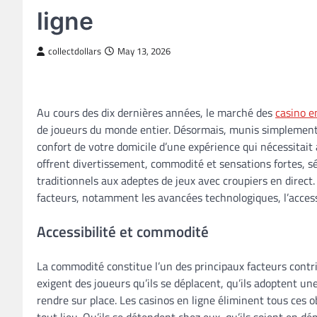
ligne
collectdollars
May 13, 2026
Au cours des dix dernières années, le marché des
casino e
de joueurs du monde entier. Désormais, munis simplement 
confort de votre domicile d’une expérience qui nécessitait
offrent divertissement, commodité et sensations fortes, s
traditionnels aux adeptes de jeux avec croupiers en direct.
facteurs, notamment les avancées technologiques, l’accessi
Accessibilité et commodité
La commodité constitue l’un des principaux facteurs contrib
exigent des joueurs qu’ils se déplacent, qu’ils adoptent un
rendre sur place. Les casinos en ligne éliminent tous ces 
tout lieu. Qu’ils se détendent chez eux, qu’ils soient en dé