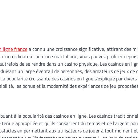
n ligne france
a connu une croissance significative, attirant des mi
d’un ordinateur ou d’un smartphone, vous pouvez profiter depuis 
 autrefois de se rendre dans un casino physique. Les casinos en lig
éduisant un large éventail de personnes, des amateurs de jeux de 
 La popularité croissante des casinos en ligne s’explique par divers
bilité, les bonus et la modernité des expériences de jeu proposées
uant à la popularité des casinos en ligne. Les casinos traditionne
e tenue appropriée et qu’ils consacrent du temps et de l’argent pou
obstacles en permettant aux utilisateurs de jouer à tout moment e
placement ou qu’ils fassent une pause au travail, les jeux de casin