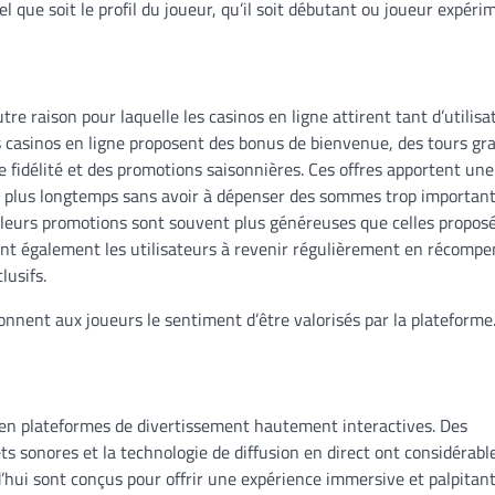
el que soit le profil du joueur, qu’il soit débutant ou joueur expéri
re raison pour laquelle les casinos en ligne attirent tant d’utilisa
casinos en ligne proposent des bonus de bienvenue, des tours gra
fidélité et des promotions saisonnières. Ces offres apportent une
r plus longtemps sans avoir à dépenser des sommes trop important
r leurs promotions sont souvent plus généreuses que celles propos
tent également les utilisateurs à revenir régulièrement en récomp
lusifs.
onnent aux joueurs le sentiment d’être valorisés par la plateforme
 en plateformes de divertissement hautement interactives. Des
ets sonores et la technologie de diffusion en direct ont considérab
d’hui sont conçus pour offrir une expérience immersive et palpitant