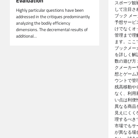
Evaluation
スポーツ観
して注目さ
Highly particular questions have been
ブック メ
addressed in the critiques predominantly
予想サービ
analyzing the bodily efficiency
けでなくオ
dimensions. The decremental results of
管理まで理
additional…
ます。ここ
ブックメー
を詳しく解
数の遊び方
クメーカー
想とゲーム
ウントで管
残高移動や
なく、利用
い点は利便
異なる商品
見えにくく
理するべき
市場でもサ
が異なる場