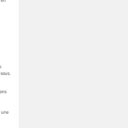
s
 sous.
ions
i une