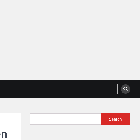
Search
en