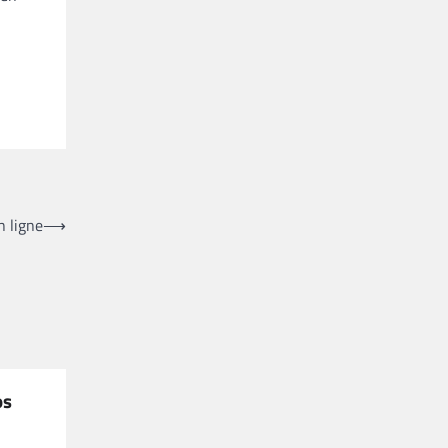
n ligne
⟶
os