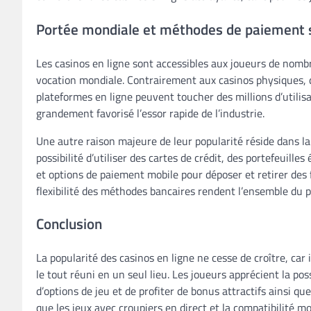
Portée mondiale et méthodes de paiement s
Les casinos en ligne sont accessibles aux joueurs de nom
vocation mondiale. Contrairement aux casinos physiques, do
plateformes en ligne peuvent toucher des millions d’utilisa
grandement favorisé l’essor rapide de l’industrie.
Une autre raison majeure de leur popularité réside dans l
possibilité d’utiliser des cartes de crédit, des portefeui
et options de paiement mobile pour déposer et retirer des 
flexibilité des méthodes bancaires rendent l’ensemble du pr
Conclusion
La popularité des casinos en ligne ne cesse de croître, car
le tout réuni en un seul lieu. Les joueurs apprécient la po
d’options de jeu et de profiter de bonus attractifs ainsi q
que les jeux avec croupiers en direct et la compatibilité m