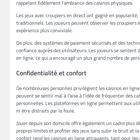
rappelant fidèlement l’ambiance des casinos physiques.
Les jeux avec croupiers en direct ont gagné en popularité, c
traditionnels. Les joueurs peuvent observer les croupiers e
expérience plus conviviale.
De plus, des systèmes de paiement sécurisés et des techno
confiance auprès des utilisateurs. Les joueurs se sentent d
en ligne, ce qui a encouragé un plus grand nombre de pers
Confidentialité et confort
De nombreuses personnes privilégient les casinos en ligne p
peuvent se sentir mal à l’aise à l’idée de fréquenter des c
personnelles. Les plateformes en ligne permettent aux util
ni être distraits par la foule.
Jouer depuis son domicile offre également un cadre plus dé
propres limites et profiter des jeux sans subir le bruit et 
confort rend les casinos en ligne attrayants, tant pour les