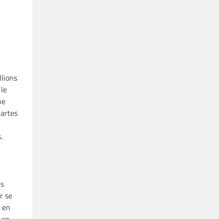
llions
le
ne
cartes
.
ls
r se
t en
o en