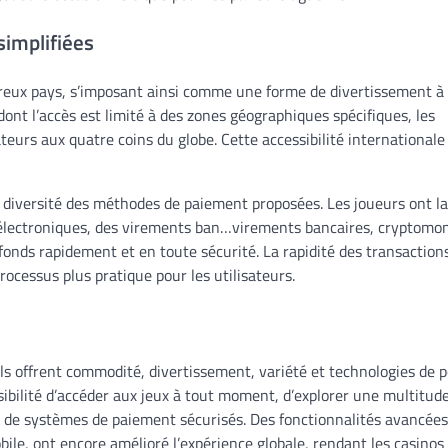
implifiées
breux pays, s’imposant ainsi comme une forme de divertissement à
nt l’accès est limité à des zones géographiques spécifiques, les
teurs aux quatre coins du globe. Cette accessibilité internationale
a diversité des méthodes de paiement proposées. Les joueurs ont la
lles électroniques, des virements ban…virements bancaires, cryptomo
fonds rapidement et en toute sécurité. La rapidité des transactions
ocessus plus pratique pour les utilisateurs.
 ils offrent commodité, divertissement, variété et technologies de p
ssibilité d’accéder aux jeux à tout moment, d’explorer une multitud
ue de systèmes de paiement sécurisés. Des fonctionnalités avancées,
obile, ont encore amélioré l’expérience globale, rendant les casinos