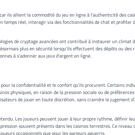
ar ils allient la commodité du jeu en ligne à l’authenticité des cas
n temps réel, interagir via des fonctionnalités de chat et profiter 
logies de cryptage avancées ont contribué à instaurer un climat 
ésormais plus en sécurité lorsqu’ils effectuent des dépôts ou des r
onnes à s’adonner aux jeux d’argent en ligne.
our la confidentialité et le confort qu’ils procurent. Certains indi
asinos physiques, en raison de la pression sociale ou de préférences
isateurs de jouer en toute discrétion, sans craindre le jugement d’
tendu. Les joueurs peuvent jouer à leur propre rythme, définir le
la pression souvent présents dans les casinos terrestres. Ce niveau 
 joueurs occasionnels que pour les parieurs aguerris.