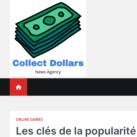
Skip
to
content
Collect Dollars
ONLINE GAMES
Les clés de la popularit