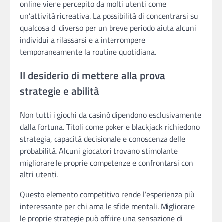
online viene percepito da molti utenti come
un’attività ricreativa. La possibilità di concentrarsi su
qualcosa di diverso per un breve periodo aiuta alcuni
individui a rilassarsi e a interrompere
temporaneamente la routine quotidiana.
Il desiderio di mettere alla prova
strategie e abilità
Non tutti i giochi da casinò dipendono esclusivamente
dalla fortuna. Titoli come poker e blackjack richiedono
strategia, capacità decisionale e conoscenza delle
probabilità. Alcuni giocatori trovano stimolante
migliorare le proprie competenze e confrontarsi con
altri utenti.
Questo elemento competitivo rende l’esperienza più
interessante per chi ama le sfide mentali. Migliorare
le proprie strategie può offrire una sensazione di