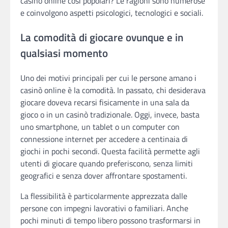
casinò online così popolari? Le ragioni sono numerose
e coinvolgono aspetti psicologici, tecnologici e sociali.
La comodità di giocare ovunque e in
qualsiasi momento
Uno dei motivi principali per cui le persone amano i
casinò online è la comodità. In passato, chi desiderava
giocare doveva recarsi fisicamente in una sala da
gioco o in un casinò tradizionale. Oggi, invece, basta
uno smartphone, un tablet o un computer con
connessione internet per accedere a centinaia di
giochi in pochi secondi. Questa facilità permette agli
utenti di giocare quando preferiscono, senza limiti
geografici e senza dover affrontare spostamenti.
La flessibilità è particolarmente apprezzata dalle
persone con impegni lavorativi o familiari. Anche
pochi minuti di tempo libero possono trasformarsi in