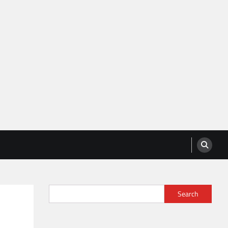
Search