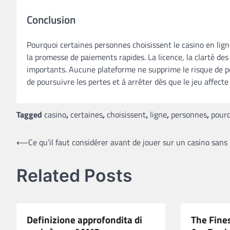
Conclusion
Pourquoi certaines personnes choisissent le casino en lign
la promesse de paiements rapides. La licence, la clarté des 
importants. Aucune plateforme ne supprime le risque de pe
de poursuivre les pertes et à arrêter dès que le jeu affecte
Tagged
casino
,
certaines
,
choisissent
,
ligne
,
personnes
,
pour
Post
⟵
Ce qu’il faut considérer avant de jouer sur un casino sans
navigation
Related Posts
Definizione approfondita di
The Fine