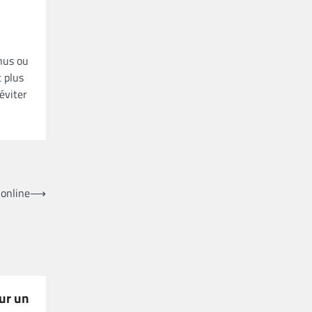
onus ou
t plus
éviter
 online
⟶
ur un