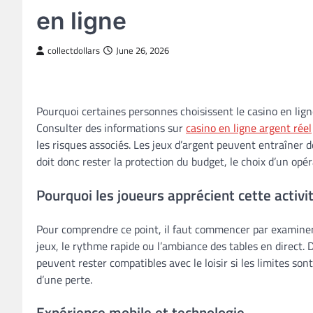
en ligne
collectdollars
June 26, 2026
Pourquoi certaines personnes choisissent le casino en ligne
Consulter des informations sur
casino en ligne argent réel
les risques associés. Les jeux d’argent peuvent entraîner d
doit donc rester la protection du budget, le choix d’un opé
Pourquoi les joueurs apprécient cette activi
Pour comprendre ce point, il faut commencer par examiner 
jeux, le rythme rapide ou l’ambiance des tables en direct. 
peuvent rester compatibles avec le loisir si les limites son
d’une perte.
Expérience mobile et technologie