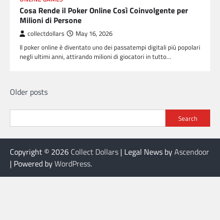
Cosa Rende il Poker Online Così Coinvolgente per
Milioni di Persone
collectdollars
May 16, 2026
Il poker online è diventato uno dei passatempi digitali più popolari
negli ultimi anni, attirando milioni di giocatori in tutto…
Posts
Older posts
navigation
Search
Copyright © 2026
Collect Dollars
| Legal News by
Ascendoor
| Powered by
WordPress
.