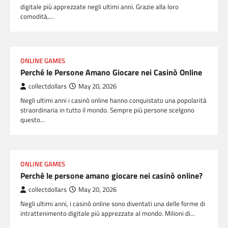
digitale più apprezzate negli ultimi anni. Grazie alla loro
comodità,…
ONLINE GAMES
Perché le Persone Amano Giocare nei Casinò Online
collectdollars
May 20, 2026
Negli ultimi anni i casinò online hanno conquistato una popolarità
straordinaria in tutto il mondo. Sempre più persone scelgono
questo…
ONLINE GAMES
Perché le persone amano giocare nei casinò online?
collectdollars
May 20, 2026
Negli ultimi anni, i casinò online sono diventati una delle forme di
intrattenimento digitale più apprezzate al mondo. Milioni di…