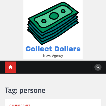
Skip
to
content
Collect Dollars
Tag:
persone
ONLINE GAMES