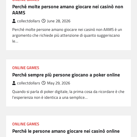
Perché molte persone amano giocare nei casinò non
AAMS
collectdollars
June 28, 2026
Perché molte persone amano giocare nei casinò non AAMS è un
argomento che richiede più attenzione di quanto suggeriscano
le…
ONLINE GAMES
Perché sempre più persone giocano a poker online
collectdollars
May 29, 2026
Quando si parla di poker digitale, la prima cosa da ricordare è che
l’esperienza non è identica a una semplice…
ONLINE GAMES
Perché le persone amano giocare nei casinò online