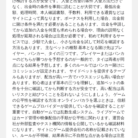
け検討する方が安全です。 入金と出金の条件 入金方法だけで
なく、出金時の条件を事前に読むことが大切です。最低出金
額、処理時間、本人確認書類、手数料、利用できる通貨などは
サイトによって異なります。ボーナスを利用した場合、出金前
に賭け条件を満たす必要があることもあります。 出金を申請し
てから追加の入金を何度も求められる場合や、理由の説明なく
処理が延期される場合は注意が必要です。初めて利用するサー
ビスでは、少額で入金し、小さな出金を試して対応を確認する
方法もあります。 主なベットの種類 基本となる賭け先はプレ
イヤー、バンカー、タイの三つです。プレイヤーまたはバンカ
ーのどちらが勝つかを予想するのが一般的で、タイは両者が同
点になる結果を予想します。多くのルールではバンカー賭けに
コミッションが設定されます。 サイドベットを提供するテーブ
ルもありますが、配当が高い一方でハウスエッジも高い場合が
あります。初心者はまず基本の三つを理解し、追加ベットの条
件を十分に確認してから判断する方が安全です。高い配当は高
いリスクと結びつくことを忘れないようにしましょう。 ゲーム
の公平性を確認する方法 オンラインバカラを選ぶときは、信頼
できるゲームプロバイダーが提供しているかを確認することが
重要です。自動ゲームでは乱数生成システム、ライブゲームで
はカード管理や映像配信の手順が公平性に関わります。運営会
社が外部監査やテスト機関の情報を公開しているかも確認材料
になります。 サイトにゲーム提供会社の名称が記載されていな
い、ルールが不明確、結果表示に不自然な点がある場合は注意