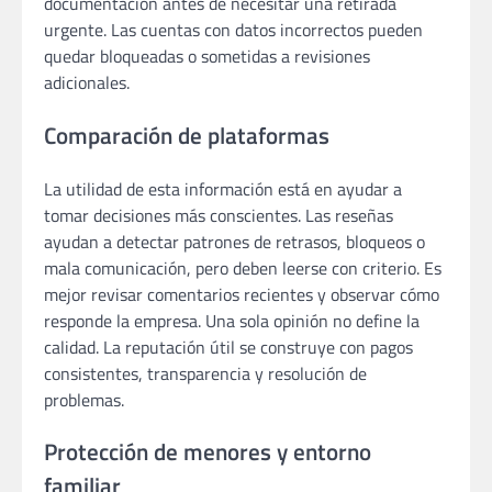
documentación antes de necesitar una retirada
urgente. Las cuentas con datos incorrectos pueden
quedar bloqueadas o sometidas a revisiones
adicionales.
Comparación de plataformas
La utilidad de esta información está en ayudar a
tomar decisiones más conscientes. Las reseñas
ayudan a detectar patrones de retrasos, bloqueos o
mala comunicación, pero deben leerse con criterio. Es
mejor revisar comentarios recientes y observar cómo
responde la empresa. Una sola opinión no define la
calidad. La reputación útil se construye con pagos
consistentes, transparencia y resolución de
problemas.
Protección de menores y entorno
familiar