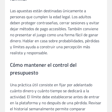
Las apuestas están destinadas únicamente a
personas que cumplen la edad legal. Los adultos
deben proteger contraseñas, cerrar sesiones y evitar
dejar métodos de pago accesibles. También conviene
no presentar el juego como una forma fácil de ganar
dinero. Hablar en casa sobre probabilidades, pérdidas
y límites ayuda a construir una percepción más
realista y responsable.
Cómo mantener el control del
presupuesto
Una práctica útil consiste en fijar por adelantado
cuánto dinero y cuánto tiempo se dedicará a la
actividad. El límite debe establecerse antes de entrar
en la plataforma y no después de una pérdida. Revisar
el historial semanalmente permite comparar