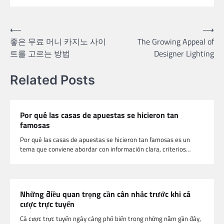
Post
⟵
⟶
좋은 무료 머니 카지노 사이
The Growing Appeal of
navigation
트를 고르는 방법
Designer Lighting
Related Posts
Por qué las casas de apuestas se hicieron tan
famosas
Por qué las casas de apuestas se hicieron tan famosas es un
tema que conviene abordar con información clara, criterios…
Những điều quan trọng cần cân nhắc trước khi cá
cược trực tuyến
Cá cược trực tuyến ngày càng phổ biến trong những năm gần đây,