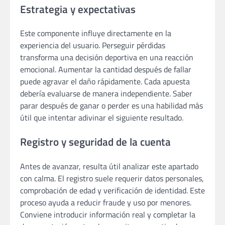
Estrategia y expectativas
Este componente influye directamente en la
experiencia del usuario. Perseguir pérdidas
transforma una decisión deportiva en una reacción
emocional. Aumentar la cantidad después de fallar
puede agravar el daño rápidamente. Cada apuesta
debería evaluarse de manera independiente. Saber
parar después de ganar o perder es una habilidad más
útil que intentar adivinar el siguiente resultado.
Registro y seguridad de la cuenta
Antes de avanzar, resulta útil analizar este apartado
con calma. El registro suele requerir datos personales,
comprobación de edad y verificación de identidad. Este
proceso ayuda a reducir fraude y uso por menores.
Conviene introducir información real y completar la