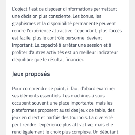
L’objectif est de disposer d’informations permettant
une décision plus consciente. Les bonus, les
graphismes et la disponibilité permanente peuvent
rendre l’expérience attractive. Cependant, plus l’accès
est facile, plus le contrôle personnel devient
important. La capacité à arrêter une session et à
profiter d’autres activités est un meilleur indicateur
d’équilibre que le résultat financier.
Jeux proposés
Pour comprendre ce point, il faut d’abord examiner
ses éléments essentiels. Les machines à sous
occupent souvent une place importante, mais les
plateformes proposent aussi des jeux de table, des
jeux en direct et parfois des tournois. La diversité
peut rendre l’expérience plus attractive, mais elle
rend également le choix plus complexe. Un débutant