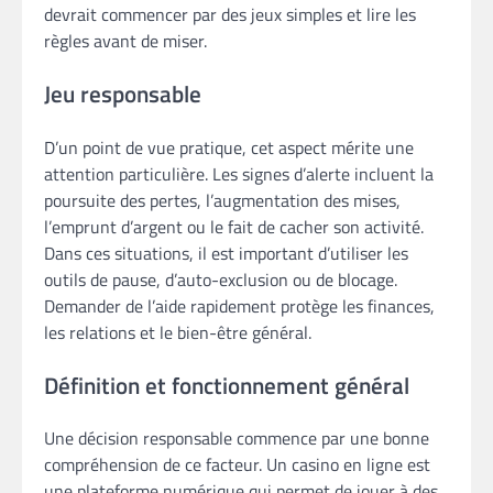
devrait commencer par des jeux simples et lire les
règles avant de miser.
Jeu responsable
D’un point de vue pratique, cet aspect mérite une
attention particulière. Les signes d’alerte incluent la
poursuite des pertes, l’augmentation des mises,
l’emprunt d’argent ou le fait de cacher son activité.
Dans ces situations, il est important d’utiliser les
outils de pause, d’auto-exclusion ou de blocage.
Demander de l’aide rapidement protège les finances,
les relations et le bien-être général.
Définition et fonctionnement général
Une décision responsable commence par une bonne
compréhension de ce facteur. Un casino en ligne est
une plateforme numérique qui permet de jouer à des