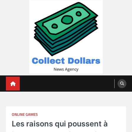
Skip
to
content
Collect Dollars
ONLINE GAMES
Les raisons qui poussent à