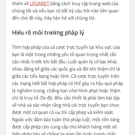
thêm về
LEGABET
bằng cách truy cập trang web của
chúng tôi và nếu bạn có bất kỳ câu hỏi nào liên quan
đến chủ đề này, hãy liên hệ với chúng tôi.
Hiểu rõ môi trường pháp lý
Tính hợp pháp của cá cược trực tuyến tại khu vực của
bạn là một trong những yếu tố quan trọng nhất cần
cân nhắc trước khi bắt đầu. Luật quản lý cờ bạc khác
nhau đáng kể giữa các quốc gia và đôi khi thậm chí là
giữa các tiểu bang hoặc tỉnh. Cá cược trực tuyến trên
các mạng lưới bất hợp pháp có thể gây ra hậu quả pháp
lý nghiêm trọng, chẳng hạn như hình phạt hoặc thậm
chí là truy tố. Do đó, điều cần thiết là phải làm bài tập
về nhà và xác nhận rằng nhà cái trực tuyến bạn chọn
được một cơ quan có uy tín cấp phép và kiểm soát.
Ngoài việc đảm bảo tuân thủ pháp luật, một nền tảng
được cấp phép còn cung cấp cho khách hàng một số
biện pháp bảo vệ chống lại gian lận hoặc tranh chấp.