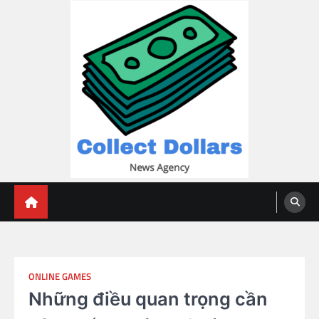
Skip
to
content
Collect Dollars
ONLINE GAMES
Những điều quan trọng cần