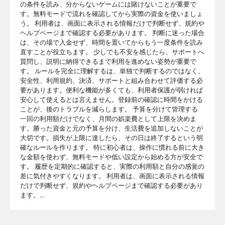
の条件を読み、分からないゲームには賭けないことが重要で
す。無料モードで流れを確認してから実際の資金を使いましょ
う。 利用者は、画面に表示される情報だけで判断せず、規約や
ヘルプページまで確認する必要があります。 判断に迷った場合
は、その場で入金せず、時間を置いてからもう一度条件を読み
直すことが役立ちます。 少しでも不安を感じたら、サポートへ
質問し、説明に納得できるまで利用を進めない姿勢が重要で
す。 ルールを完全に理解するは、単独で判断するのではなく、
安全性、利用規約、決済、サポートと組み合わせて評価する必
要があります。便利な機能が多くても、利用者保護が弱ければ
安心して使えるとは言えません。登録前の確認に時間をかける
ことが、後のトラブルを減らします。 予算を分けて管理する
一回の利用額だけでなく、月間の娯楽費として上限を決めま
す。勝った資金と元の予算を分け、生活費を追加しないことが
大切です。損失が上限に達したら、その日は終了するという明
確なルールを作ります。 特に初心者は、操作に慣れる前に大き
な金額を使わず、無料モードや低い設定から始める方が安全で
す。 履歴を定期的に確認すると、実際の利用額と自分の感覚の
差に気付きやすくなります。 利用者は、画面に表示される情報
だけで判断せず、規約やヘルプページまで確認する必要があり
ます。…