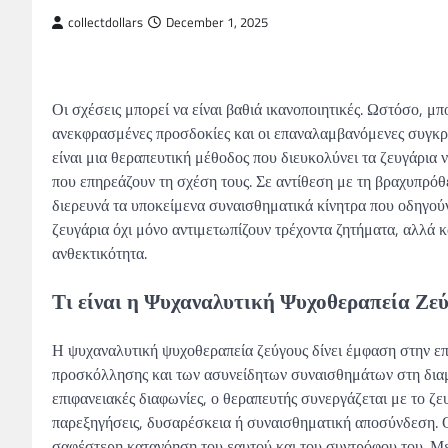
collectdollars
December 1, 2025
Οι σχέσεις μπορεί να είναι βαθιά ικανοποιητικές. Ωστόσο, μπ
ανεκφρασμένες προσδοκίες και οι επαναλαμβανόμενες συγκρ
είναι μια θεραπευτική μέθοδος που διευκολύνει τα ζευγάρια
που επηρεάζουν τη σχέση τους. Σε αντίθεση με τη βραχυπρό
διερευνά τα υποκείμενα συναισθηματικά κίνητρα που οδηγούν
ζευγάρια όχι μόνο αντιμετωπίζουν τρέχοντα ζητήματα, αλλά 
ανθεκτικότητα.
Τι είναι η Ψυχαναλυτική Ψυχοθεραπεία Ζεύ
Η ψυχαναλυτική ψυχοθεραπεία ζεύγους δίνει έμφαση στην ε
προσκόλλησης και των ασυνείδητων συναισθημάτων στη διαμ
επιφανειακές διαφωνίες, ο θεραπευτής συνεργάζεται με το ζ
παρεξηγήσεις, δυσαρέσκεια ή συναισθηματική αποσύνδεση. Ο 
σαφέστερη κατανόηση του εαυτού και του συντρόφου του. Με α