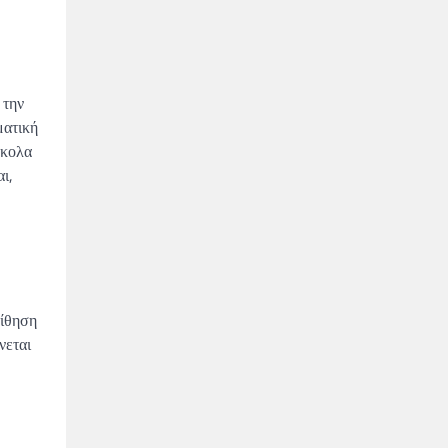
 την
ματική
σκολα
ι,
οίθηση
νεται