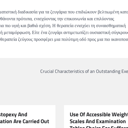
ατιστική διαδικασία για τα ζευγάρια που επιδιώκουν βελτιωμένη κα
θάνοντα πρότυπα, ενισχύοντας την επικοινωνία και επιλύοντας
α πιο υγιή και βαθιά σχέση. Η θεραπεία ενισχύει τη συναισθηματική
κή μεταμόρφωση. Είτε ένα ζευγάρι αντιμετωπίζει ουσιαστική σύγκρου
οθεραπεία ζεύγους προσφέρει μια πολύτιμη οδό προς μια πιο ικανοποι
Crucial Characteristics of an Outstanding Ex
topexy And
Use Of Accessible Weigh
tion Are Carried Out
Scales And Examination
Tables Chairs For Suffer