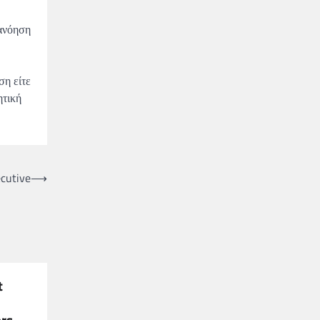
τανόηση
ση είτε
ητική
ecutive
⟶
t
ers