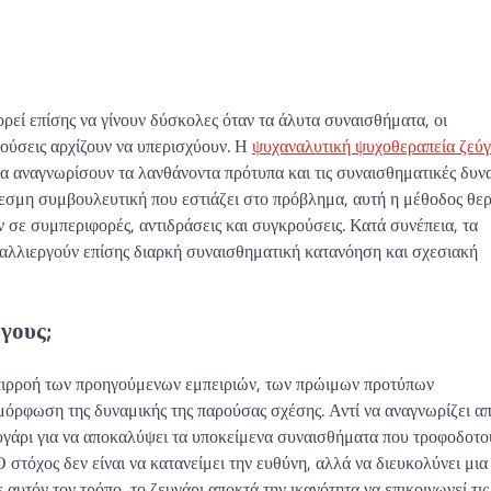
ορεί επίσης να γίνουν δύσκολες όταν τα άλυτα συναισθήματα, οι
ούσεις αρχίζουν να υπερισχύουν. Η
ψυχαναλυτική ψυχοθεραπεία ζεύ
 να αναγνωρίσουν τα λανθάνοντα πρότυπα και τις συναισθηματικές δυν
θεσμη συμβουλευτική που εστιάζει στο πρόβλημα, αυτή η μέθοδος θε
 σε συμπεριφορές, αντιδράσεις και συγκρούσεις. Κατά συνέπεια, τα
καλλιεργούν επίσης διαρκή συναισθηματική κατανόηση και σχεσιακή
γους;
πιρροή των προηγούμενων εμπειριών, των πρώιμων προτύπων
όρφωση της δυναμικής της παρούσας σχέσης. Αντί να αναγνωρίζει α
ευγάρι για να αποκαλύψει τα υποκείμενα συναισθήματα που τροφοδοτο
στόχος δεν είναι να κατανείμει την ευθύνη, αλλά να διευκολύνει μια
υτόν τον τρόπο, το ζευγάρι αποκτά την ικανότητα να επικοινωνεί τις