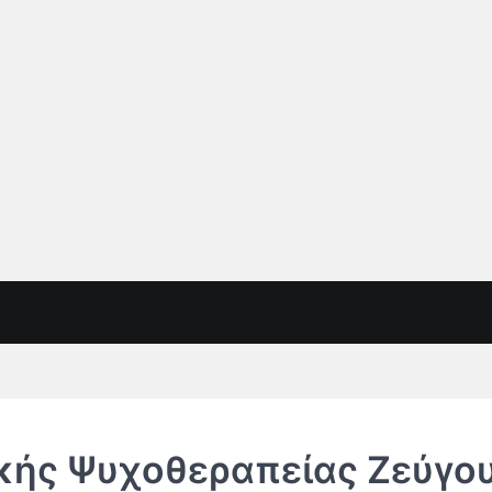
κής Ψυχοθεραπείας Ζεύγο