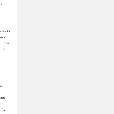
ή.
ριθμες
άτων
τους.
άρια
να
ους
 όχι