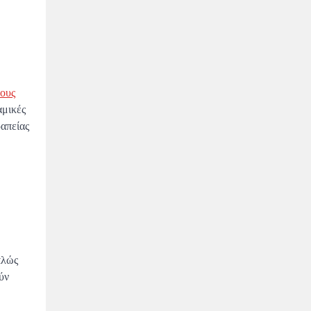
γους
αμικές
ραπείας
πλώς
ύν