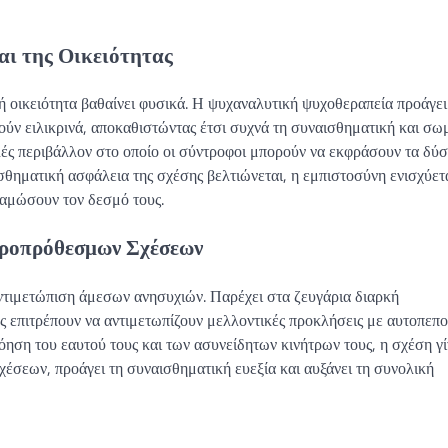
αι της Οικειότητας
 οικειότητα βαθαίνει φυσικά. Η ψυχαναλυτική ψυχοθεραπεία προάγει
ούν ειλικρινά, αποκαθιστώντας έτσι συχνά τη συναισθηματική και σω
λές περιβάλλον στο οποίο οι σύντροφοι μπορούν να εκφράσουν τα δύ
θηματική ασφάλεια της σχέσης βελτιώνεται, η εμπιστοσύνη ενισχύετα
ναμώσουν τον δεσμό τους.
κροπρόθεσμων Σχέσεων
 αντιμετώπιση άμεσων ανησυχιών. Παρέχει στα ζευγάρια διαρκή
ς επιτρέπουν να αντιμετωπίζουν μελλοντικές προκλήσεις με αυτοπεπ
ηση του εαυτού τους και των ασυνείδητων κινήτρων τους, η σχέση γί
σχέσεων, προάγει τη συναισθηματική ευεξία και αυξάνει τη συνολική