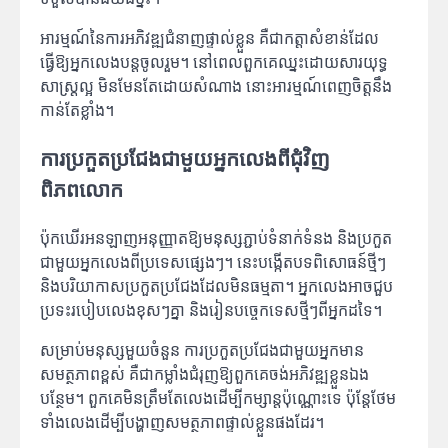
អារម្មណ៍នៃការអភិវឌ្ឍជំនាញផ្ទាល់ខ្លួន គឺជាកត្តាសំខាន់ដែល
ធ្វើឱ្យអ្នកលេងបន្តចូលរួម។ នៅពេលពួកគេឈ្នះដោយសារយុទ្ធ
សាស្ត្រល្អ មិនមែនតែដោយសំណាង នោះអារម្មណ៍ពេញចិត្តនឹង
កាន់តែខ្លាំង។
ការប្រកួតប្រជែងជាមួយអ្នកលេងពីជុំវិញ
ពិភពលោក
ប៉ុកឃើរអនឡាញអនុញ្ញាតឱ្យមនុស្សភ្ជាប់ទំនាក់ទំនង និងប្រកួត
ជាមួយអ្នកលេងពីប្រទេសផ្សេងៗ។ នេះបង្កើតបទពិសោធន៍ថ្មីៗ
និងបរិយាកាសប្រកួតប្រជែងដែលមិនធម្មតា។ អ្នកលេងអាចជួប
ប្រទះរបៀបលេងខុសៗគ្នា និងរៀនបច្ចេកទេសថ្មីៗពីអ្នកដទៃ។
សម្រាប់មនុស្សមួយចំនួន ការប្រកួតប្រជែងជាមួយអ្នកមាន
សមត្ថភាពខ្ពស់ គឺជាកម្លាំងជំរុញឱ្យពួកគេចង់អភិវឌ្ឍខ្លួនឯង
បន្ថែម។ ពួកគេមិនត្រឹមតែលេងដើម្បីកម្សាន្តប៉ុណ្ណោះទេ ប៉ុន្តែថែម
ទាំងលេងដើម្បីបង្ហាញសមត្ថភាពផ្ទាល់ខ្លួនផងដែរ។