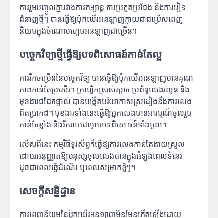
ការរួមបញ្ចូលគ្នារវាងការកម្សាន្ត ការប្រកួតប្រជែង និងការរៀន
ជំនាញថ្មីៗ បានធ្វើឱ្យប៉ុកឃើរអនឡាញក្លាយជាជម្រើសពេញ
និយមក្នុងចំណោមហ្គេមអនឡាញជាច្រើន។
បច្ចេកវិទ្យាថ្មីធ្វើឱ្យបទពិសោធន៍កាន់តែល្អ
ការរីកចម្រើននៃបច្ចេកវិទ្យាបានធ្វើឱ្យប៉ុកឃើរអនឡាញមានគុណ
ភាពកាន់តែប្រសើរ។ ក្រាហ្វិកស្រស់ស្អាត ប្រព័ន្ធលេងរលូន និង
មុខងារជជែកផ្ទាល់ បានបង្កើតបរិយាកាសស្រដៀងនឹងការលេង
ពិតប្រាកដ។ មុខងារទាំងនេះធ្វើឱ្យអ្នកលេងមានអារម្មណ៍ចូលរួម
កាន់តែខ្លាំង និងរីករាយជាមួយបទពិសោធន៍ទាំងមូល។
លើសពីនេះ កម្មវិធីទូរស័ព្ទក៏ធ្វើឱ្យការលេងកាន់តែងាយស្រួល
ដោយអនុញ្ញាតឱ្យមនុស្សចូលលេងបានក្នុងអំឡុងពេលទំនេរ
ដូចជាពេលធ្វើដំណើរ ឬពេលសម្រាកខ្លីៗ។
សេចក្តីសន្និដ្ឋាន
ការពេញនិយមនៃប៉ុកឃើរអនឡាញមិនមែនកើតឡើងដោយ