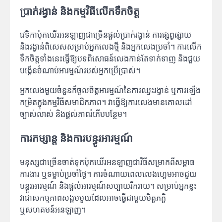
ប្រាក់រង្វាន់ និងកម្មវិធីលើកទឹកចិត្ត
វេទិកាប៉ុកឃើរអនឡាញជាច្រើនផ្តល់ប្រាក់រង្វាន់ ការផ្សព្វផ្សាយ
និងរង្វាន់ពិសេសសម្រាប់អ្នកលេងថ្មី និងអ្នកលេងប្រចាំ។ ការលើក
ទឹកចិត្តទាំងនេះធ្វើឱ្យបទពិសោធន៍លេងកាន់តែទាក់ទាញ និងជួយ
បង្កើនចំណាប់អារម្មណ៍របស់អ្នកប្រើប្រាស់។
អ្នកលេងមួយចំនួនក៏ចូលចិត្តអារម្មណ៍នៃការឈ្នះរង្វាន់ ឬការឡើង
កម្រិតក្នុងកម្មវិធីសមាជិកភាព។ វាធ្វើឱ្យការលេងមានគោលដៅ
ច្បាស់លាស់ និងផ្តល់ភាពរំភើបបន្ថែម។
ការកម្សាន្ត និងការបន្ធូរអារម្មណ៍
មនុស្សជាច្រើនចាត់ទុកប៉ុកឃើរអនឡាញជាវិធីសម្រាកពីសម្ពាធ
ការងារ ឬទម្លាប់ប្រចាំថ្ងៃ។ ការចំណាយពេលលេងហ្គេមអាចជួយ
បន្ធូរអារម្មណ៍ និងផ្តល់អារម្មណ៍សប្បាយរីករាយ។ សម្រាប់អ្នកខ្លះ
វាជាសកម្មភាពសង្គមមួយដែលអាចធ្វើជាមួយមិត្តភក្តិ
ឬសហគមន៍អនឡាញ។