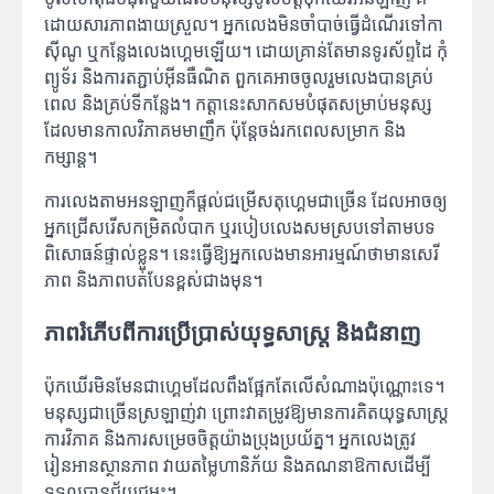
ដោយសារភាពងាយស្រួល។ អ្នកលេងមិនចាំបាច់ធ្វើដំណើរទៅកា
ស៊ីណូ ឬកន្លែងលេងហ្គេមឡើយ។ ដោយគ្រាន់តែមានទូរស័ព្ទដៃ កុំ
ព្យូទ័រ និងការតភ្ជាប់អ៊ីនធឺណិត ពួកគេអាចចូលរួមលេងបានគ្រប់
ពេល និងគ្រប់ទីកន្លែង។ កត្តានេះសាកសមបំផុតសម្រាប់មនុស្ស
ដែលមានកាលវិភាគមមាញឹក ប៉ុន្តែចង់រកពេលសម្រាក និង
កម្សាន្ត។
ការលេងតាមអនឡាញក៏ផ្តល់ជម្រើសតុហ្គេមជាច្រើន ដែលអាចឲ្យ
អ្នកជ្រើសរើសកម្រិតលំបាក ឬរបៀបលេងសមស្របទៅតាមបទ
ពិសោធន៍ផ្ទាល់ខ្លួន។ នេះធ្វើឱ្យអ្នកលេងមានអារម្មណ៍ថាមានសេរី
ភាព និងភាពបត់បែនខ្ពស់ជាងមុន។
ភាពរំភើបពីការប្រើប្រាស់យុទ្ធសាស្ត្រ និងជំនាញ
ប៉ុកឃើរមិនមែនជាហ្គេមដែលពឹងផ្អែកតែលើសំណាងប៉ុណ្ណោះទេ។
មនុស្សជាច្រើនស្រឡាញ់វា ព្រោះវាតម្រូវឱ្យមានការគិតយុទ្ធសាស្ត្រ
ការវិភាគ និងការសម្រេចចិត្តយ៉ាងប្រុងប្រយ័ត្ន។ អ្នកលេងត្រូវ
រៀនអានស្ថានភាព វាយតម្លៃហានិភ័យ និងគណនាឱកាសដើម្បី
ទទួលបានជ័យជម្នះ។