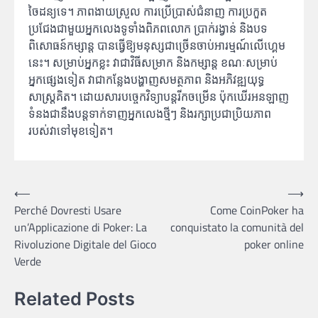
ចៃដន្យទេ។ ភាពងាយស្រួល ការប្រើប្រាស់ជំនាញ ការប្រកួត
ប្រជែងជាមួយអ្នកលេងទូទាំងពិភពលោក ប្រាក់រង្វាន់ និងបទ
ពិសោធន៍កម្សាន្ត បានធ្វើឱ្យមនុស្សជាច្រើនចាប់អារម្មណ៍លើហ្គេម
នេះ។ សម្រាប់អ្នកខ្លះ វាជាវិធីសម្រាក និងកម្សាន្ត ខណៈសម្រាប់
អ្នកផ្សេងទៀត វាជាកន្លែងបង្ហាញសមត្ថភាព និងអភិវឌ្ឍយុទ្ធ
សាស្ត្រគិត។ ដោយសារបច្ចេកវិទ្យាបន្តរីកចម្រើន ប៉ុកឃើរអនឡាញ
ទំនងជានឹងបន្តទាក់ទាញអ្នកលេងថ្មីៗ និងរក្សាប្រជាប្រិយភាព
របស់វាទៅមុខទៀត។
Post
⟵
⟶
Perché Dovresti Usare
Come CoinPoker ha
navigation
un’Applicazione di Poker: La
conquistato la comunità del
Rivoluzione Digitale del Gioco
poker online
Verde
Related Posts