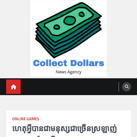
Skip
to
content
Collect Dollars
ONLINE GAMES
ហេតុអ្វីបានជាមនុស្សជាច្រើនស្រឡាញ់