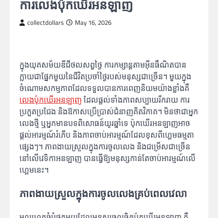
ការលេងប៉ុកឃើរអនឡាញ
collectdollars
May 16, 2026
ក្នុងយុគសម័យឌីជីថលសព្វថ្ងៃ ការកម្សាន្តតាមអ៊ីនធឺណិតបាន
ក្លាយជាផ្នែកមួយនៃជីវិតប្រចាំថ្ងៃរបស់មនុស្សជាច្រើន។ មួយក្នុង
ចំណោមសកម្មភាពដែលទទួលបានការពេញនិយមយ៉ាងខ្លាំងគឺ
លេងប៉ុកឃើរអនឡាញ
ដែលផ្តល់ទាំងភាពសប្បាយរីករាយ ការ
ប្រកួតប្រជែង និងឱកាសប្រើប្រាស់ជំនាញគិតវិភាគ។ មិនថាជាអ្នក
លេងថ្មី ឬអ្នកមានបទពិសោធន៍យូរឆ្នាំទេ ប៉ុកឃើរអនឡាញអាច
ផ្តល់អារម្មណ៍រំភើប និងភាពចាប់អារម្មណ៍ដែលខុសពីហ្គេមធម្មតា
ផ្សេងៗ។ ភាពងាយស្រួលក្នុងការចូលលេង និងជម្រើសជាច្រើន
នៅលើវេទិកាអនឡាញ បានធ្វើឱ្យមនុស្សកាន់តែចាប់អារម្មណ៍លើ
ហ្គេមនេះ។
ភាពងាយស្រួលក្នុងការចូលលេងគ្រប់ពេលវេលា
មូលហេតុធំបំផុតមួយដែលមនុស្សចូលចិត្តប៉ុកឃើរអនឡាញ គឺ