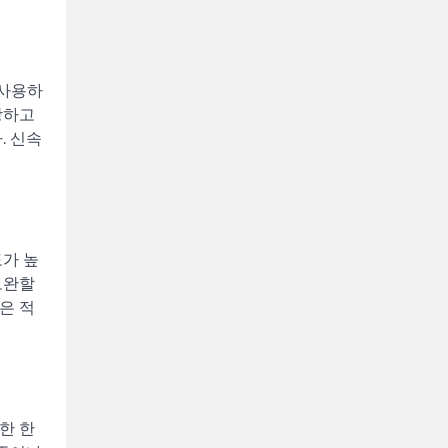
 사용하
장하고
. 신속
도가 높
보완할
은 적
한 한