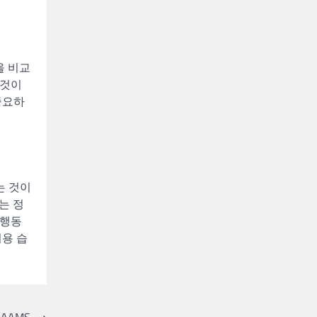
을 비교
 것이
중요하
는 것이
는 정
 행동
이용 습
n AAMS
⟶