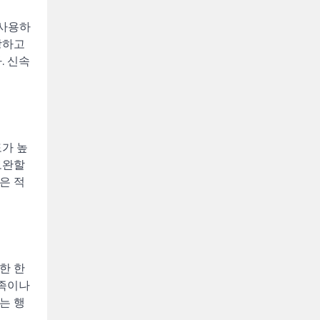
 사용하
장하고
. 신속
도가 높
보완할
은 적
한 한
가족이나
는 행