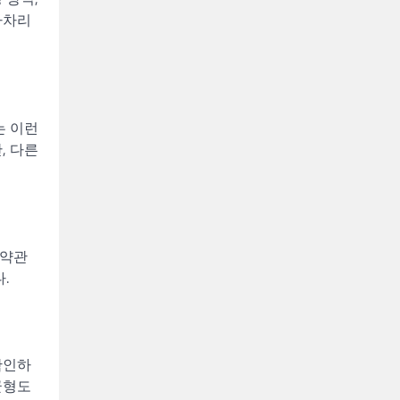
아차리
는 이런
, 다른
 약관
.
확인하
균형도