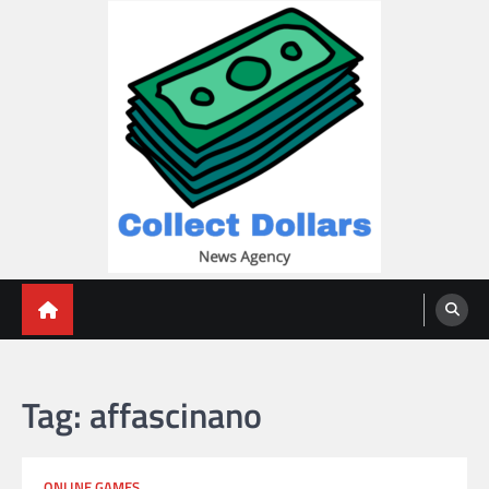
Skip
to
content
Collect Dollars
Tag:
affascinano
ONLINE GAMES