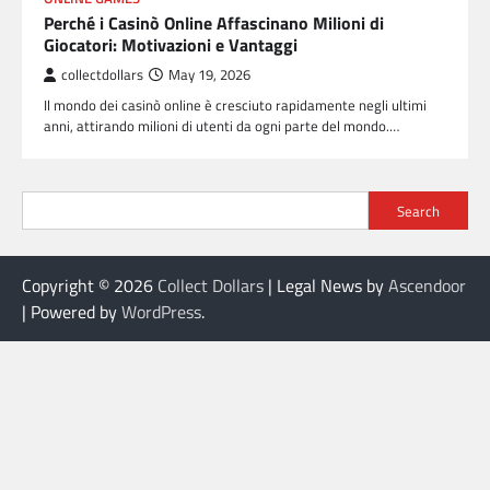
Perché i Casinò Online Affascinano Milioni di
Giocatori: Motivazioni e Vantaggi
collectdollars
May 19, 2026
Il mondo dei casinò online è cresciuto rapidamente negli ultimi
anni, attirando milioni di utenti da ogni parte del mondo.…
Search
Copyright © 2026
Collect Dollars
| Legal News by
Ascendoor
| Powered by
WordPress
.