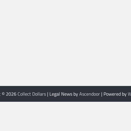
t © 2026
Collect Dollars
| Legal News by
Ascendoor
| Powered by
W