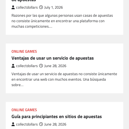
collectdollars
July 1, 2026
Razones por las que algunas personas usan casas de apuestas
no consiste únicamente en encontrar una plataforma con
muchas competiciones.…
ONLINE GAMES
Ventajas de usar un servicio de apuestas
collectdollars
June 28, 2026
Ventajas de usar un servicio de apuestas no consiste únicamente
en encontrar una web con muchos eventos. Una búsqueda
sobre…
ONLINE GAMES
Guía para principiantes en sitios de apuestas
collectdollars
June 28, 2026