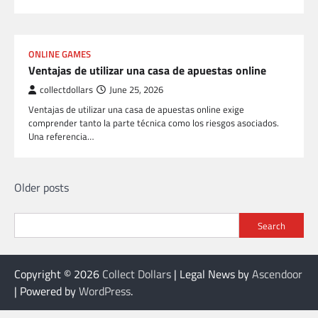
ONLINE GAMES
Ventajas de utilizar una casa de apuestas online
collectdollars
June 25, 2026
Ventajas de utilizar una casa de apuestas online exige
comprender tanto la parte técnica como los riesgos asociados.
Una referencia…
Posts
Older posts
navigation
Search
Copyright © 2026
Collect Dollars
| Legal News by
Ascendoor
| Powered by
WordPress
.