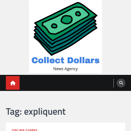
Skip
to
content
Collect Dollars
Tag:
expliquent
ONLINE GAMES