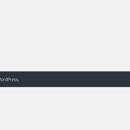
ordPress
.