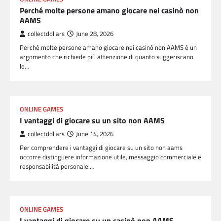
Perché molte persone amano giocare nei casinò non
AAMS
collectdollars
June 28, 2026
Perché molte persone amano giocare nei casinò non AAMS è un
argomento che richiede più attenzione di quanto suggeriscano
le…
ONLINE GAMES
I vantaggi di giocare su un sito non AAMS
collectdollars
June 14, 2026
Per comprendere i vantaggi di giocare su un sito non aams
occorre distinguere informazione utile, messaggio commerciale e
responsabilità personale.…
ONLINE GAMES
I vantaggi di giocare su un casinò non AAMS