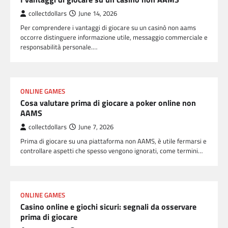
collectdollars
June 14, 2026
Per comprendere i vantaggi di giocare su un casinò non aams
occorre distinguere informazione utile, messaggio commerciale e
responsabilità personale.…
ONLINE GAMES
Cosa valutare prima di giocare a poker online non
AAMS
collectdollars
June 7, 2026
Prima di giocare su una piattaforma non AAMS, è utile fermarsi e
controllare aspetti che spesso vengono ignorati, come termini…
ONLINE GAMES
Casino online e giochi sicuri: segnali da osservare
prima di giocare