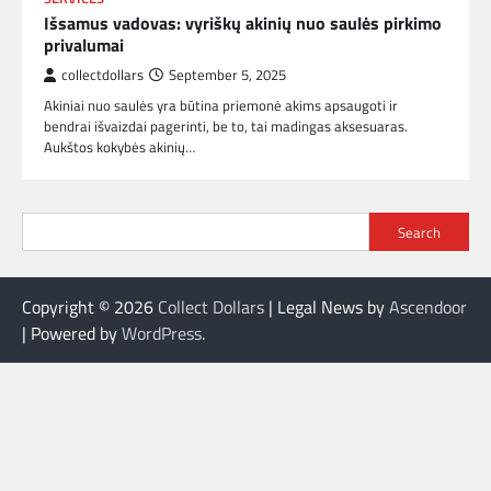
Išsamus vadovas: vyriškų akinių nuo saulės pirkimo
privalumai
collectdollars
September 5, 2025
Akiniai nuo saulės yra būtina priemonė akims apsaugoti ir
bendrai išvaizdai pagerinti, be to, tai madingas aksesuaras.
Aukštos kokybės akinių…
Search
Copyright © 2026
Collect Dollars
| Legal News by
Ascendoor
| Powered by
WordPress
.