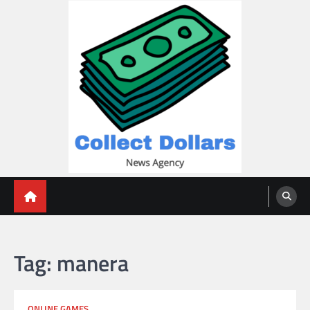
Skip
to
content
Collect Dollars
Tag:
manera
ONLINE GAMES