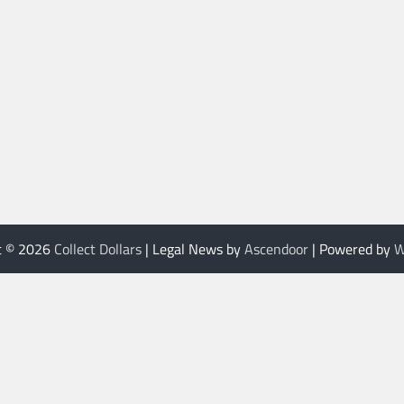
t © 2026
Collect Dollars
| Legal News by
Ascendoor
| Powered by
W