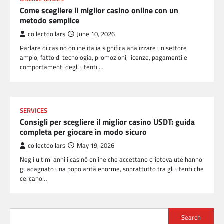
Come scegliere il miglior casino online con un
metodo semplice
collectdollars
June 10, 2026
Parlare di casino online italia significa analizzare un settore
ampio, fatto di tecnologia, promozioni, licenze, pagamenti e
comportamenti degli utenti.…
SERVICES
Consigli per scegliere il miglior casino USDT: guida
completa per giocare in modo sicuro
collectdollars
May 19, 2026
Negli ultimi anni i casinò online che accettano criptovalute hanno
guadagnato una popolarità enorme, soprattutto tra gli utenti che
cercano…
Search