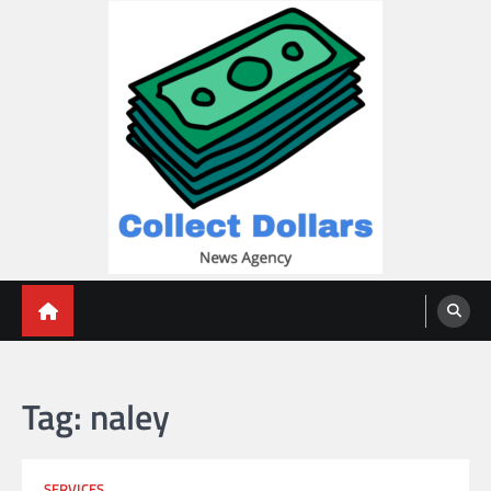
Skip
to
content
Collect Dollars
Tag:
naley
SERVICES