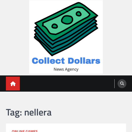
Skip
to
content
Collect Dollars
Tag:
nellera
ONLINE GAMES