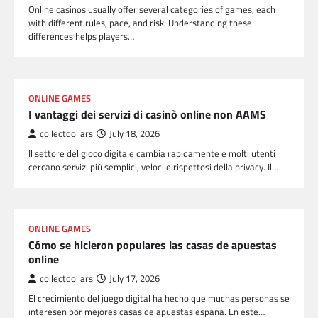
Online casinos usually offer several categories of games, each
with different rules, pace, and risk. Understanding these
differences helps players…
ONLINE GAMES
I vantaggi dei servizi di casinò online non AAMS
collectdollars
July 18, 2026
Il settore del gioco digitale cambia rapidamente e molti utenti
cercano servizi più semplici, veloci e rispettosi della privacy. Il…
ONLINE GAMES
Cómo se hicieron populares las casas de apuestas
online
collectdollars
July 17, 2026
El crecimiento del juego digital ha hecho que muchas personas se
interesen por mejores casas de apuestas españa. En este…