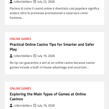
collectdollars
July 22, 2026
Parlare di come il casinò online è diventato così popolare significa
andare oltre le promesse promozionali e osservare come
funziona…
ONLINE GAMES
Practical Online Casino Tips for Smarter and Safer
Play
collectdollars
July 19, 2026
No tip can guarantee a win at an online casino because casino
games include a built-in house advantage and uncertain…
ONLINE GAMES
Exploring the Main Types of Games at Online
Casinos
collectdollars
July 19, 2026