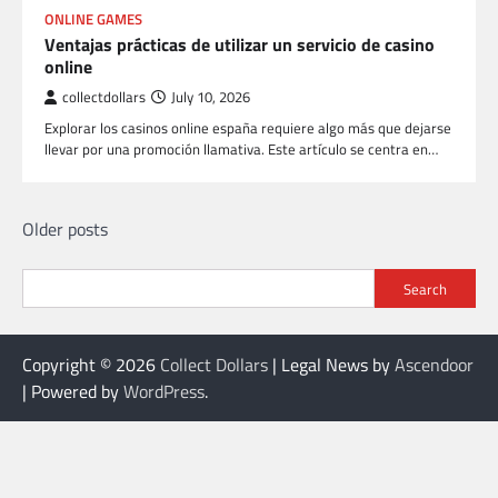
ONLINE GAMES
Ventajas prácticas de utilizar un servicio de casino
online
collectdollars
July 10, 2026
Explorar los casinos online españa requiere algo más que dejarse
llevar por una promoción llamativa. Este artículo se centra en…
Posts
Older posts
navigation
Search
Copyright © 2026
Collect Dollars
| Legal News by
Ascendoor
| Powered by
WordPress
.