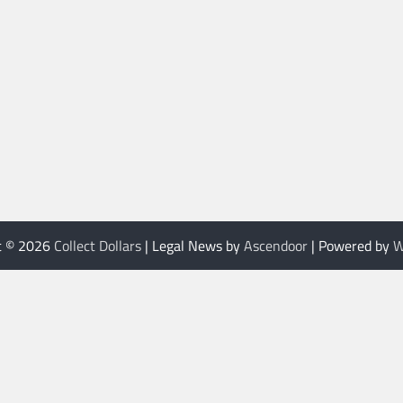
t © 2026
Collect Dollars
| Legal News by
Ascendoor
| Powered by
W