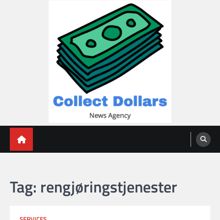
Skip
to
content
Collect Dollars
Tag:
rengjøringstjenester
SERVICES