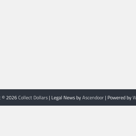
t © 2026
Collect Dollars
| Legal News by
Ascendoor
| Powered by
W