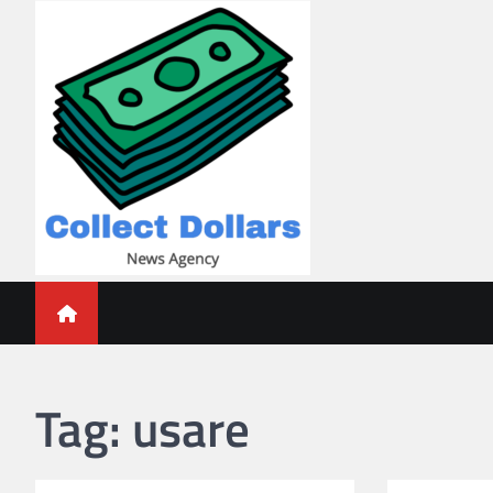
Skip
to
content
Collect Dollars
Tag:
usare