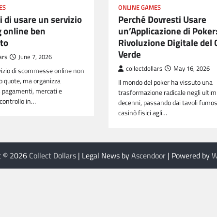
ES
ONLINE GAMES
i di usare un servizio
Perché Dovresti Usare
g online ben
un’Applicazione di Poker
ato
Rivoluzione Digitale del 
Verde
ars
June 7, 2026
collectdollars
May 16, 2026
izio di scommesse online non
to quote, ma organizza
Il mondo del poker ha vissuto una
, pagamenti, mercati e
trasformazione radicale negli ultim
controllo in…
decenni, passando dai tavoli fumos
casinò fisici agli…
t © 2026
Collect Dollars
| Legal News by
Ascendoor
| Powered by
W