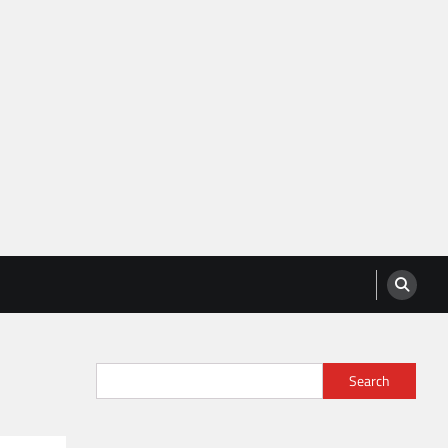
Search