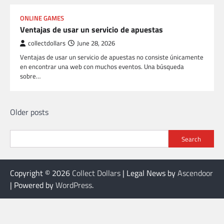
ONLINE GAMES
Ventajas de usar un servicio de apuestas
collectdollars
June 28, 2026
Ventajas de usar un servicio de apuestas no consiste únicamente
en encontrar una web con muchos eventos. Una búsqueda
sobre…
Posts
Older posts
navigation
Search
Copyright © 2026
Collect Dollars
| Legal News by
Ascendoor
| Powered by
WordPress
.