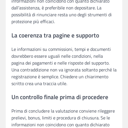
informazioni non coincidono con quanto dichiarato
dall’assistenza, è preferibile non depositare. La
possibilità di rinunciare resta uno degli strumenti di
protezione più efficaci.
La coerenza tra pagine e supporto
Le informazioni su commissioni, tempi e documenti
dovrebbero essere uguali nelle condizioni, nella
pagina dei pagamenti e nelle risposte del supporto.
Una contraddizione non va ignorata soltanto perché la
registrazione è semplice. Chiedere un chiarimento
scritto crea una traccia utile.
Un controllo finale prima di procedere
Prima di concludere la valutazione conviene rileggere
prelievi, bonus, limiti e procedura di chiusura. Se le
informazioni non coincidono con quanto dichiarato