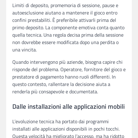
Limiti di deposito, promemoria di sessione, pause e
autoesclusione aiutano a mantenere il gioco entro
confini prestabiliti. È preferibile attivarli prima del
primo deposito. La componente emotiva conta quanto
quella tecnica. Una regola decisa prima della sessione
non dovrebbe essere modificata dopo una perdita o
una vincita.
Quando intervengono più aziende, bisogna capire chi
risponde del problema. Operatore, fornitore del gioco e
prestatore di pagamento hanno ruoli differenti. In
questo contesto, rallentare la decisione aiuta a
renderla più consapevole e documentata.
Dalle installazioni alle applicazioni mobili
L’evoluzione tecnica ha portato dai programmi
installati alle applicazioni disponibili in pochi tocchi.
Questa velocità ha migliorato l’accesso, ma ha ridotto