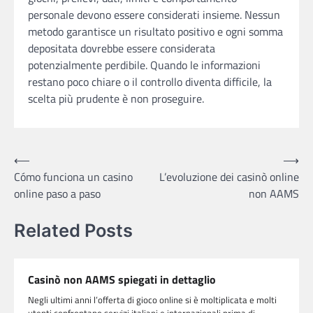
personale devono essere considerati insieme. Nessun
metodo garantisce un risultato positivo e ogni somma
depositata dovrebbe essere considerata
potenzialmente perdibile. Quando le informazioni
restano poco chiare o il controllo diventa difficile, la
scelta più prudente è non proseguire.
Post
⟵
⟶
Cómo funciona un casino
L’evoluzione dei casinò online
navigation
online paso a paso
non AAMS
Related Posts
Casinò non AAMS spiegati in dettaglio
Negli ultimi anni l’offerta di gioco online si è moltiplicata e molti