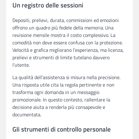
Un registro delle sessioni
Depositi, prelievi, durata, commissioni ed emozioni
offrono un quadro più fedele della memoria. Una
revisione mensile mostra il costo complessivo. La
comodità non deve essere confusa con la protezione.
Velocità e grafica migliorano l’esperienza, ma licenza,
prelievi e strumenti di limite tutelano davvero
l’utente.
La qualità dell’assistenza si misura nella precisione.
Una risposta utile cita la regola pertinente e non
trasforma ogni domanda in un messaggio
promozionale. In questo contesto, rallentare la
decisione aiuta a renderla più consapevole e
documentata.
Gli strumenti di controllo personale