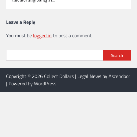
ពេលវេលា និងគ្រប់ទីកន្លែង។…
Leave a Reply
You must be
logged in
to post a comment.
Search
Copyright © 2026
Collect Dollars
| Legal News by
Ascendoor
| Powered by
WordPress
.