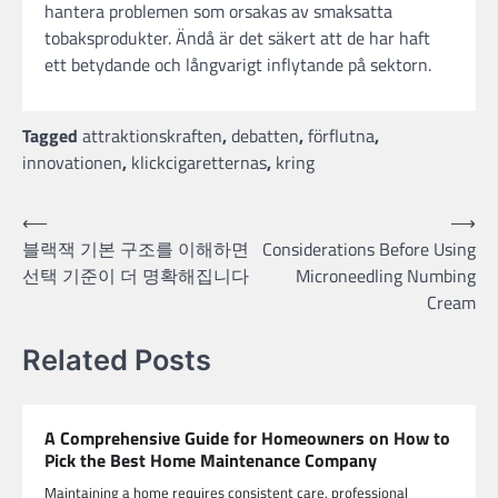
hantera problemen som orsakas av smaksatta
tobaksprodukter. Ändå är det säkert att de har haft
ett betydande och långvarigt inflytande på sektorn.
Tagged
attraktionskraften
,
debatten
,
förflutna
,
innovationen
,
klickcigaretternas
,
kring
Post
⟵
⟶
블랙잭 기본 구조를 이해하면
Considerations Before Using
navigation
선택 기준이 더 명확해집니다
Microneedling Numbing
Cream
Related Posts
A Comprehensive Guide for Homeowners on How to
Pick the Best Home Maintenance Company
Maintaining a home requires consistent care, professional