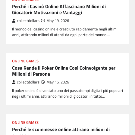
Perché i Casinò Online Affascinano Milioni di
Giocatori: Motivazioni e Vantaggi
collectdollars
May 19, 2026
Il mondo dei casinò online è cresciuto rapidamente negli ultimi
anni, attirando milioni di utenti da ogni parte del mondo.…
ONLINE GAMES
Cosa Rende il Poker Online Così Coinvolgente per
Milioni di Persone
collectdollars
May 16, 2026
Il poker online è diventato uno dei passatempi digitali più popolari
negli ultimi anni, attirando milioni di giocatori in tutto…
ONLINE GAMES
Perché le scommesse online attirano milioni di