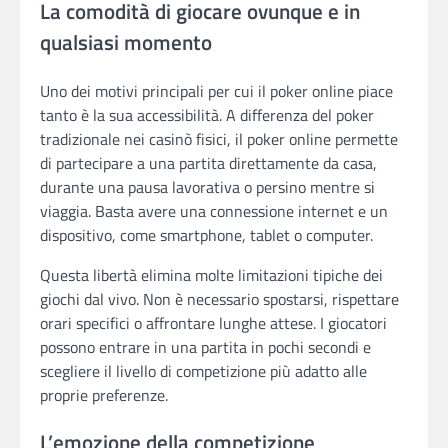
La comodità di giocare ovunque e in
qualsiasi momento
Uno dei motivi principali per cui il poker online piace
tanto è la sua accessibilità. A differenza del poker
tradizionale nei casinò fisici, il poker online permette
di partecipare a una partita direttamente da casa,
durante una pausa lavorativa o persino mentre si
viaggia. Basta avere una connessione internet e un
dispositivo, come smartphone, tablet o computer.
Questa libertà elimina molte limitazioni tipiche dei
giochi dal vivo. Non è necessario spostarsi, rispettare
orari specifici o affrontare lunghe attese. I giocatori
possono entrare in una partita in pochi secondi e
scegliere il livello di competizione più adatto alle
proprie preferenze.
L’emozione della competizione