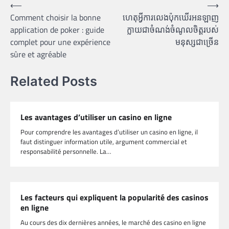
Post
⟵
⟶
Comment choisir la bonne
ហេតុអ្វីការលេងប៉ុកឃើរអនឡាញ
navigation
application de poker : guide
ក្លាយជាចំណង់ចំណូលចិត្តរបស់
complet pour une expérience
មនុស្សជាច្រើន
sûre et agréable
Related Posts
Les avantages d’utiliser un casino en ligne
Pour comprendre les avantages d’utiliser un casino en ligne, il
faut distinguer information utile, argument commercial et
responsabilité personnelle. La…
Les facteurs qui expliquent la popularité des casinos
en ligne
Au cours des dix dernières années, le marché des casino en ligne