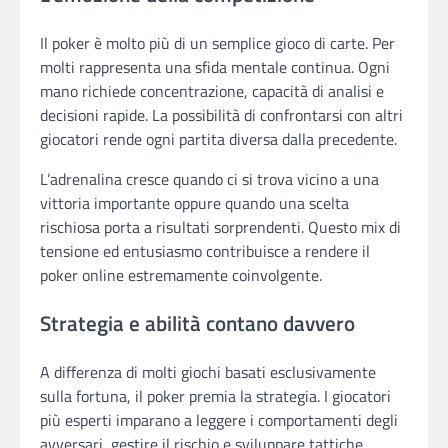
Il poker è molto più di un semplice gioco di carte. Per
molti rappresenta una sfida mentale continua. Ogni
mano richiede concentrazione, capacità di analisi e
decisioni rapide. La possibilità di confrontarsi con altri
giocatori rende ogni partita diversa dalla precedente.
L’adrenalina cresce quando ci si trova vicino a una
vittoria importante oppure quando una scelta
rischiosa porta a risultati sorprendenti. Questo mix di
tensione ed entusiasmo contribuisce a rendere il
poker online estremamente coinvolgente.
Strategia e abilità contano davvero
A differenza di molti giochi basati esclusivamente
sulla fortuna, il poker premia la strategia. I giocatori
più esperti imparano a leggere i comportamenti degli
avversari, gestire il rischio e sviluppare tattiche