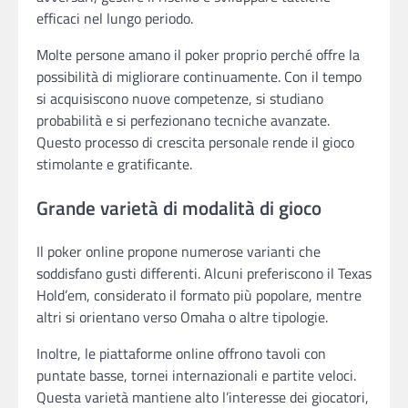
efficaci nel lungo periodo.
Molte persone amano il poker proprio perché offre la
possibilità di migliorare continuamente. Con il tempo
si acquisiscono nuove competenze, si studiano
probabilità e si perfezionano tecniche avanzate.
Questo processo di crescita personale rende il gioco
stimolante e gratificante.
Grande varietà di modalità di gioco
Il poker online propone numerose varianti che
soddisfano gusti differenti. Alcuni preferiscono il Texas
Hold’em, considerato il formato più popolare, mentre
altri si orientano verso Omaha o altre tipologie.
Inoltre, le piattaforme online offrono tavoli con
puntate basse, tornei internazionali e partite veloci.
Questa varietà mantiene alto l’interesse dei giocatori,