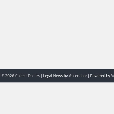
t © 2026
Collect Dollars
| Legal News by
Ascendoor
| Powered by
W