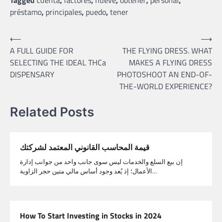
préstamo
,
principales
,
puedo
,
tener
Post
⟵
⟶
A FULL GUIDE FOR
THE FLYING DRESS. WHAT
navigation
SELECTING THE IDEAL THCa
MAKES A FLYING DRESS
DISPENSARY
PHOTOSHOOT AN END-OF-
THE-WORLD EXPERIENCE?
Related Posts
قيمة المحاسب القانوني المعتمد لشركتك
إن بيع السلع والخدمات ليس سوى جانب واحد من جوانب إدارة
الأعمال؛ إذ يُعد وجود أساس مالي متين حجر الزاوية…
How To Start Investing in Stocks in 2024