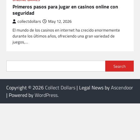
Primeros pasos para jugar en casinos online con
seguridad
collectdollars
May 12, 2026
El mundo de los casinos en internet ha crecido enormemente
durante los últimos años, ofreciendo una gran variedad de
juegos,…
Search
Copyright © 2026
Collect Dollars
| Legal News by
Ascendoor
| Powered by
WordPress
.