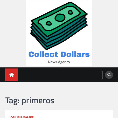
Skip
to
content
Collect Dollars
Tag:
primeros
ONLINE GAMES