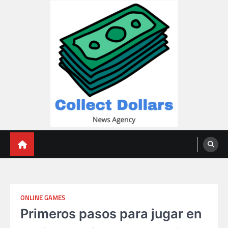
Skip
to
content
Collect Dollars
ONLINE GAMES
Primeros pasos para jugar en