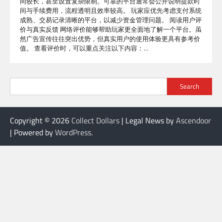
间较长，甚至设置复杂限制。可靠的平台通常会公开说明提款时
间与手续费用，流程透明且效率较高。 玩家应优先考虑支付系统
成熟、交易记录清晰的平台，以减少资金管理问题。 阅读用户评
价与真实反馈 网络评价能够帮助玩家更全面地了解一个平台。虽
然广告宣传往往突出优势，但真实用户的使用体验更具有参考价
值。 查看评价时，可以重点关注以下内容：…
Search
Copyright © 2026
Collect Dollars
| Legal News by
Ascendoor
| Powered by
WordPress
.