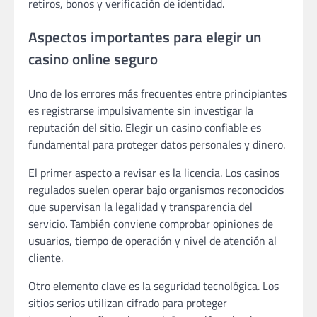
retiros, bonos y verificación de identidad.
Aspectos importantes para elegir un
casino online seguro
Uno de los errores más frecuentes entre principiantes
es registrarse impulsivamente sin investigar la
reputación del sitio. Elegir un casino confiable es
fundamental para proteger datos personales y dinero.
El primer aspecto a revisar es la licencia. Los casinos
regulados suelen operar bajo organismos reconocidos
que supervisan la legalidad y transparencia del
servicio. También conviene comprobar opiniones de
usuarios, tiempo de operación y nivel de atención al
cliente.
Otro elemento clave es la seguridad tecnológica. Los
sitios serios utilizan cifrado para proteger