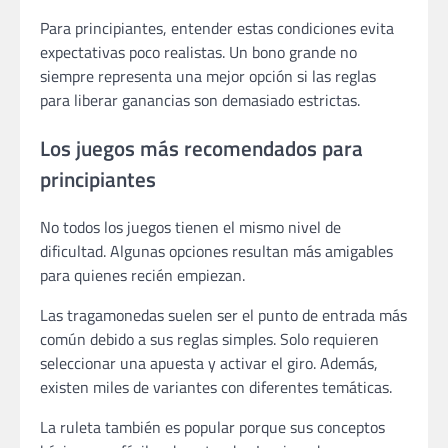
Para principiantes, entender estas condiciones evita
expectativas poco realistas. Un bono grande no
siempre representa una mejor opción si las reglas
para liberar ganancias son demasiado estrictas.
Los juegos más recomendados para
principiantes
No todos los juegos tienen el mismo nivel de
dificultad. Algunas opciones resultan más amigables
para quienes recién empiezan.
Las tragamonedas suelen ser el punto de entrada más
común debido a sus reglas simples. Solo requieren
seleccionar una apuesta y activar el giro. Además,
existen miles de variantes con diferentes temáticas.
La ruleta también es popular porque sus conceptos