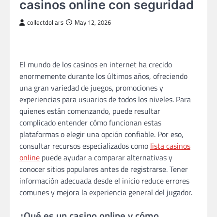
casinos online con seguridad
collectdollars
May 12, 2026
El mundo de los casinos en internet ha crecido
enormemente durante los últimos años, ofreciendo
una gran variedad de juegos, promociones y
experiencias para usuarios de todos los niveles. Para
quienes están comenzando, puede resultar
complicado entender cómo funcionan estas
plataformas o elegir una opción confiable. Por eso,
consultar recursos especializados como
lista casinos
online
puede ayudar a comparar alternativas y
conocer sitios populares antes de registrarse. Tener
información adecuada desde el inicio reduce errores
comunes y mejora la experiencia general del jugador.
¿Qué es un casino online y cómo