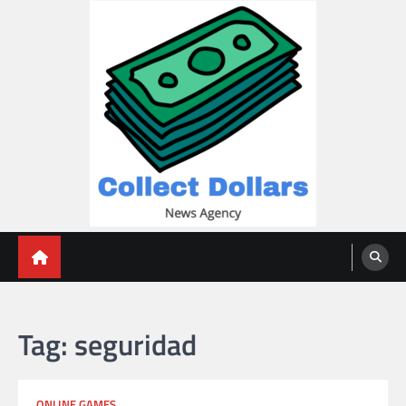
Skip
to
content
Collect Dollars
Tag:
seguridad
ONLINE GAMES