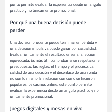
punto permite evaluar la experiencia desde un ángulo
práctico y no únicamente promocional.
Por qué una buena decisión puede
perder
Una decisión prudente puede terminar en pérdida y
una decisión impulsiva puede ganar por casualidad.
Evaluar únicamente el resultado enseña la lección
equivocada. Es más útil comprobar si se respetaron el
presupuesto, las reglas, el tiempo y el proceso. La
calidad de una decisión y el desenlace de una ronda
no son lo mismo. En relación con cómo se hicieron
populares los casinos online, este punto permite
evaluar la experiencia desde un ángulo práctico y no
únicamente promocional.
Juegos digitales y mesas en vivo