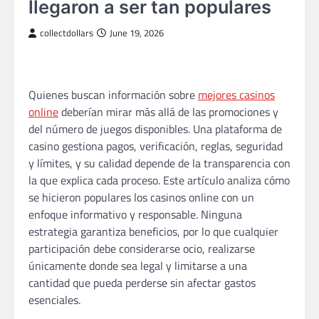
llegaron a ser tan populares
collectdollars
June 19, 2026
Quienes buscan información sobre
mejores casinos
online
deberían mirar más allá de las promociones y
del número de juegos disponibles. Una plataforma de
casino gestiona pagos, verificación, reglas, seguridad
y límites, y su calidad depende de la transparencia con
la que explica cada proceso. Este artículo analiza cómo
se hicieron populares los casinos online con un
enfoque informativo y responsable. Ninguna
estrategia garantiza beneficios, por lo que cualquier
participación debe considerarse ocio, realizarse
únicamente donde sea legal y limitarse a una
cantidad que pueda perderse sin afectar gastos
esenciales.