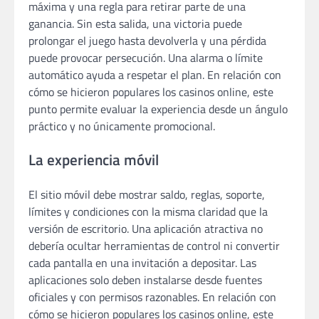
máxima y una regla para retirar parte de una
ganancia. Sin esta salida, una victoria puede
prolongar el juego hasta devolverla y una pérdida
puede provocar persecución. Una alarma o límite
automático ayuda a respetar el plan. En relación con
cómo se hicieron populares los casinos online, este
punto permite evaluar la experiencia desde un ángulo
práctico y no únicamente promocional.
La experiencia móvil
El sitio móvil debe mostrar saldo, reglas, soporte,
límites y condiciones con la misma claridad que la
versión de escritorio. Una aplicación atractiva no
debería ocultar herramientas de control ni convertir
cada pantalla en una invitación a depositar. Las
aplicaciones solo deben instalarse desde fuentes
oficiales y con permisos razonables. En relación con
cómo se hicieron populares los casinos online, este