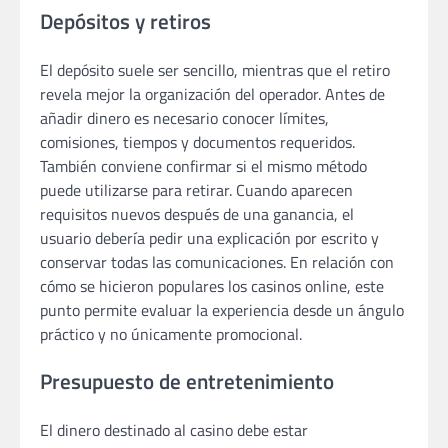
Depósitos y retiros
El depósito suele ser sencillo, mientras que el retiro
revela mejor la organización del operador. Antes de
añadir dinero es necesario conocer límites,
comisiones, tiempos y documentos requeridos.
También conviene confirmar si el mismo método
puede utilizarse para retirar. Cuando aparecen
requisitos nuevos después de una ganancia, el
usuario debería pedir una explicación por escrito y
conservar todas las comunicaciones. En relación con
cómo se hicieron populares los casinos online, este
punto permite evaluar la experiencia desde un ángulo
práctico y no únicamente promocional.
Presupuesto de entretenimiento
El dinero destinado al casino debe estar