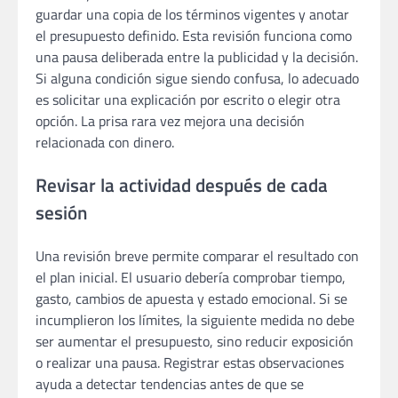
guardar una copia de los términos vigentes y anotar
el presupuesto definido. Esta revisión funciona como
una pausa deliberada entre la publicidad y la decisión.
Si alguna condición sigue siendo confusa, lo adecuado
es solicitar una explicación por escrito o elegir otra
opción. La prisa rara vez mejora una decisión
relacionada con dinero.
Revisar la actividad después de cada
sesión
Una revisión breve permite comparar el resultado con
el plan inicial. El usuario debería comprobar tiempo,
gasto, cambios de apuesta y estado emocional. Si se
incumplieron los límites, la siguiente medida no debe
ser aumentar el presupuesto, sino reducir exposición
o realizar una pausa. Registrar estas observaciones
ayuda a detectar tendencias antes de que se