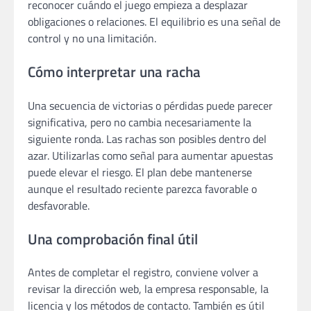
reconocer cuándo el juego empieza a desplazar
obligaciones o relaciones. El equilibrio es una señal de
control y no una limitación.
Cómo interpretar una racha
Una secuencia de victorias o pérdidas puede parecer
significativa, pero no cambia necesariamente la
siguiente ronda. Las rachas son posibles dentro del
azar. Utilizarlas como señal para aumentar apuestas
puede elevar el riesgo. El plan debe mantenerse
aunque el resultado reciente parezca favorable o
desfavorable.
Una comprobación final útil
Antes de completar el registro, conviene volver a
revisar la dirección web, la empresa responsable, la
licencia y los métodos de contacto. También es útil