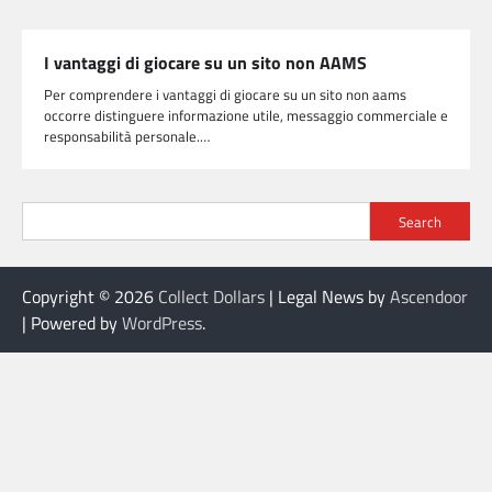
I vantaggi di giocare su un sito non AAMS
Per comprendere i vantaggi di giocare su un sito non aams
occorre distinguere informazione utile, messaggio commerciale e
responsabilità personale.…
Search
Copyright © 2026
Collect Dollars
| Legal News by
Ascendoor
| Powered by
WordPress
.