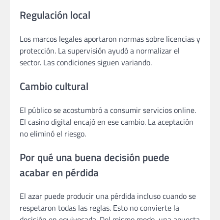
Regulación local
Los marcos legales aportaron normas sobre licencias y
protección. La supervisión ayudó a normalizar el
sector. Las condiciones siguen variando.
Cambio cultural
El público se acostumbró a consumir servicios online.
El casino digital encajó en ese cambio. La aceptación
no eliminó el riesgo.
Por qué una buena decisión puede
acabar en pérdida
El azar puede producir una pérdida incluso cuando se
respetaron todas las reglas. Esto no convierte la
decisión en equivocada. Del mismo modo, una apuesta