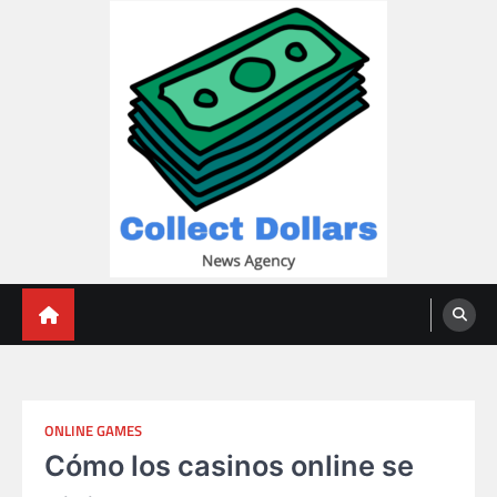
Skip
to
content
Collect Dollars
ONLINE GAMES
Cómo los casinos online se