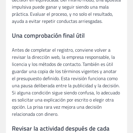
impulsiva puede ganar y seguir siendo una mala
práctica. Evaluar el proceso, y no solo el resultado,
ayuda a evitar repetir conductas arriesgadas.
Una comprobación final útil
Antes de completar el registro, conviene volver a
revisar la dirección web, la empresa responsable, la
licencia y los métodos de contacto. También es útil
guardar una copia de los términos vigentes y anotar
el presupuesto definido. Esta revisión funciona como
una pausa deliberada entre la publicidad y la decisión.
Si alguna condición sigue siendo confusa, lo adecuado
es solicitar una explicación por escrito o elegir otra
opción. La prisa rara vez mejora una decisión
relacionada con dinero.
Revisar la actividad después de cada