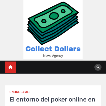
Skip
to
content
Collect Dollars
ONLINE GAMES
El entorno del poker online en