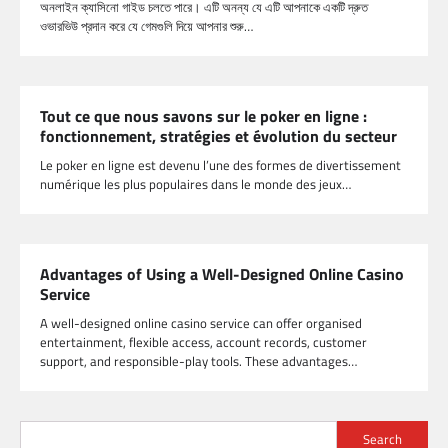
অনলাইন ক্যাসিনো গাইড চলতে পারে। এটি অনন্য যে এটি আপনাকে একটি দ্রুত
ওভারভিউ প্রদান করে যে গেমগুলি দিয়ে আপনার শুরু…
Tout ce que nous savons sur le poker en ligne :
fonctionnement, stratégies et évolution du secteur
Le poker en ligne est devenu l’une des formes de divertissement
numérique les plus populaires dans le monde des jeux…
Advantages of Using a Well-Designed Online Casino
Service
A well-designed online casino service can offer organised
entertainment, flexible access, account records, customer
support, and responsible-play tools. These advantages…
Search