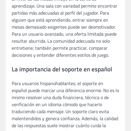
aprendizaje. Una sala con variedad permite encontrar
partidas más adecuadas al perfil del jugador. Para
alguien que está aprendiendo, entrar siempre en
mesas demasiado exigentes puede ser desmotivador.
Para un usuario avanzado, una oferta limitada puede
resultar aburrida. La comunidad adecuada no solo
entretiene; también permite practicar, comparar
decisiones y entender diferentes estilos de juego.
La importancia del soporte en español
Para usuarios hispanohablantes, el soporte en
español puede marcar una diferencia enorme. No es lo
mismo resolver una duda financiera, técnica o de
verificación en un idioma cómodo que hacerlo
traduciendo cada mensaje. Un soporte claro evita
malentendidos y genera confianza. Además, la calidad
de las respuestas suele mostrar cuánto cuida la