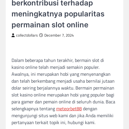
berkontribusi terhadap
meningkatnya popularitas
permainan slot online
collectdollars
December 7, 2024
Dalam beberapa tahun terakhir, bermain slot di
kasino online telah menjadi semakin populer.
Awalnya, ini merupakan hobi yang menyenangkan
dan telah berkembang menjadi usaha bernilai jutaan
dolar seiring berjalannya waktu. Bermain permainan
slot kasino online merupakan hobi yang populer bagi
para gamer dan pemain online di seluruh dunia. Baca
selengkapnya tentang
meteorbet88
dengan
mengunjungi situs web kami dan jika Anda memiliki
pertanyaan terkait topik ini, hubungi kami.