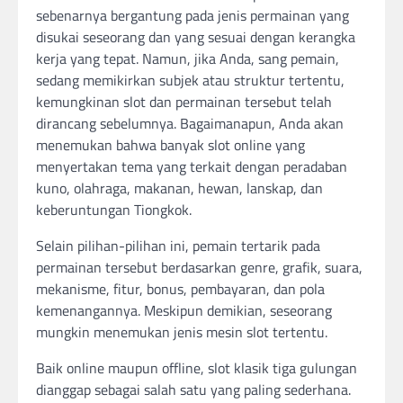
sebenarnya bergantung pada jenis permainan yang
disukai seseorang dan yang sesuai dengan kerangka
kerja yang tepat. Namun, jika Anda, sang pemain,
sedang memikirkan subjek atau struktur tertentu,
kemungkinan slot dan permainan tersebut telah
dirancang sebelumnya. Bagaimanapun, Anda akan
menemukan bahwa banyak slot online yang
menyertakan tema yang terkait dengan peradaban
kuno, olahraga, makanan, hewan, lanskap, dan
keberuntungan Tiongkok.
Selain pilihan-pilihan ini, pemain tertarik pada
permainan tersebut berdasarkan genre, grafik, suara,
mekanisme, fitur, bonus, pembayaran, dan pola
kemenangannya. Meskipun demikian, seseorang
mungkin menemukan jenis mesin slot tertentu.
Baik online maupun offline, slot klasik tiga gulungan
dianggap sebagai salah satu yang paling sederhana.