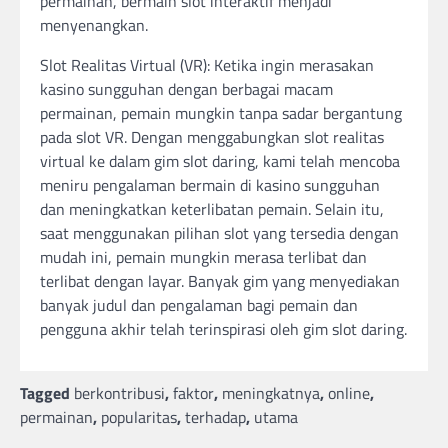
permainan, bermain slot interaktif menjadi
menyenangkan.
Slot Realitas Virtual (VR): Ketika ingin merasakan
kasino sungguhan dengan berbagai macam
permainan, pemain mungkin tanpa sadar bergantung
pada slot VR. Dengan menggabungkan slot realitas
virtual ke dalam gim slot daring, kami telah mencoba
meniru pengalaman bermain di kasino sungguhan
dan meningkatkan keterlibatan pemain. Selain itu,
saat menggunakan pilihan slot yang tersedia dengan
mudah ini, pemain mungkin merasa terlibat dan
terlibat dengan layar. Banyak gim yang menyediakan
banyak judul dan pengalaman bagi pemain dan
pengguna akhir telah terinspirasi oleh gim slot daring.
Tagged
berkontribusi
,
faktor
,
meningkatnya
,
online
,
permainan
,
popularitas
,
terhadap
,
utama