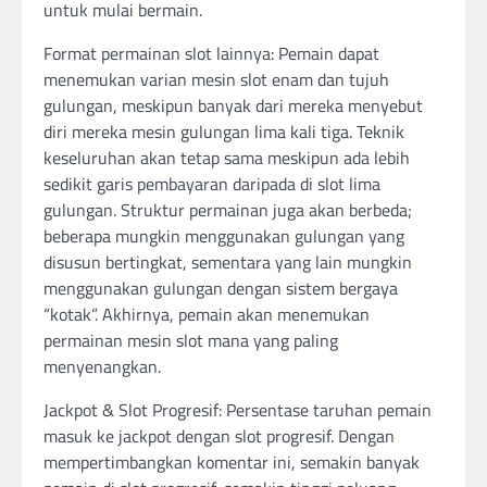
untuk mulai bermain.
Format permainan slot lainnya: Pemain dapat
menemukan varian mesin slot enam dan tujuh
gulungan, meskipun banyak dari mereka menyebut
diri mereka mesin gulungan lima kali tiga. Teknik
keseluruhan akan tetap sama meskipun ada lebih
sedikit garis pembayaran daripada di slot lima
gulungan. Struktur permainan juga akan berbeda;
beberapa mungkin menggunakan gulungan yang
disusun bertingkat, sementara yang lain mungkin
menggunakan gulungan dengan sistem bergaya
“kotak”. Akhirnya, pemain akan menemukan
permainan mesin slot mana yang paling
menyenangkan.
Jackpot & Slot Progresif: Persentase taruhan pemain
masuk ke jackpot dengan slot progresif. Dengan
mempertimbangkan komentar ini, semakin banyak