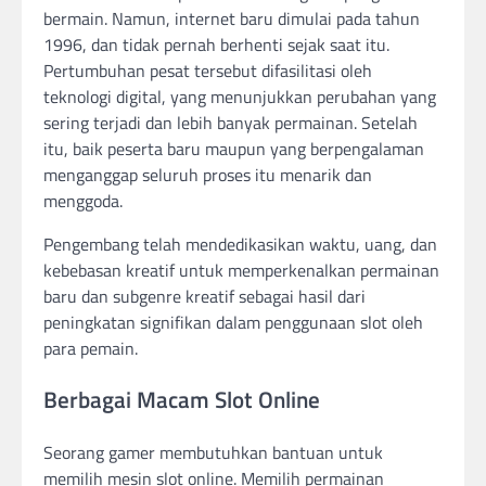
bermain. Namun, internet baru dimulai pada tahun
1996, dan tidak pernah berhenti sejak saat itu.
Pertumbuhan pesat tersebut difasilitasi oleh
teknologi digital, yang menunjukkan perubahan yang
sering terjadi dan lebih banyak permainan. Setelah
itu, baik peserta baru maupun yang berpengalaman
menganggap seluruh proses itu menarik dan
menggoda.
Pengembang telah mendedikasikan waktu, uang, dan
kebebasan kreatif untuk memperkenalkan permainan
baru dan subgenre kreatif sebagai hasil dari
peningkatan signifikan dalam penggunaan slot oleh
para pemain.
Berbagai Macam Slot Online
Seorang gamer membutuhkan bantuan untuk
memilih mesin slot online. Memilih permainan