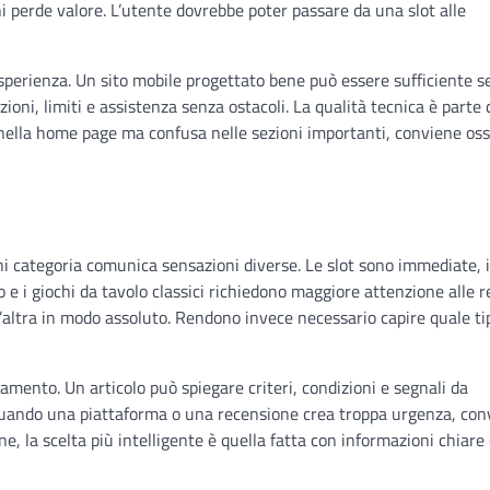
i perde valore. L’utente dovrebbe poter passare da una slot alle
perienza. Un sito mobile progettato bene può essere sufficiente s
ioni, limiti e assistenza senza ostacoli. La qualità tecnica è parte 
 nella home page ma confusa nelle sezioni importanti, conviene os
 categoria comunica sensazioni diverse. Le slot sono immediate, i
 e i giochi da tavolo classici richiedono maggiore attenzione alle r
altra in modo assoluto. Rendono invece necessario capire quale ti
amento. Un articolo può spiegare criteri, condizioni e segnali da
 Quando una piattaforma o una recensione crea troppa urgenza, con
ine, la scelta più intelligente è quella fatta con informazioni chiare