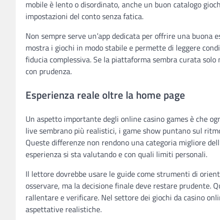
mobile è lento o disordinato, anche un buon catalogo gioch
impostazioni del conto senza fatica.
Non sempre serve un’app dedicata per offrire una buona es
mostra i giochi in modo stabile e permette di leggere condiz
fiducia complessiva. Se la piattaforma sembra curata solo
con prudenza.
Esperienza reale oltre la home page
Un aspetto importante degli online casino games è che ogni
live sembrano più realistici, i game show puntano sul ritmo
Queste differenze non rendono una categoria migliore dell’
esperienza si sta valutando e con quali limiti personali.
Il lettore dovrebbe usare le guide come strumenti di orient
osservare, ma la decisione finale deve restare prudente.
rallentare e verificare. Nel settore dei giochi da casino onl
aspettative realistiche.