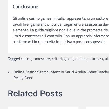
Conclusione
Gli online casino games in Italia rappresentano un settore 
tavoli live, game show, bonus, pagamenti e assistenza dev
elemento. La guida migliore non è quella che promette risult
limiti e mantenere il controllo. Con un approccio informato
trasformarsi in una scelta impulsiva o poco consapevole.
Tagged
casino
,
conoscere
,
criteri
,
giochi
,
online
,
sicurezza
,
uti
Post
⟵
Online Casino Search Intent in Saudi Arabia: What Reade
Really Need
navigation
Related Posts