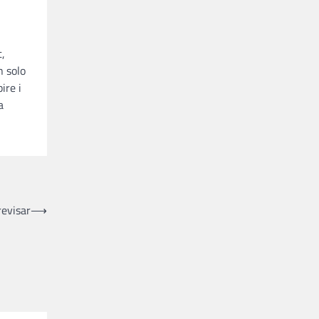
t,
n solo
ire i
a
revisar
⟶