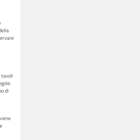
e
della
servare
 tavoli
egole.
po di
viene
 e