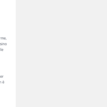
orme,
asino
lle
ter
n è