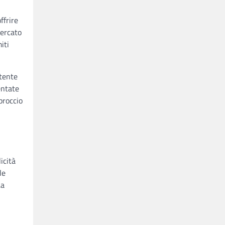
ffrire
mercato
iti
utente
entate
proccio
icità
le
La